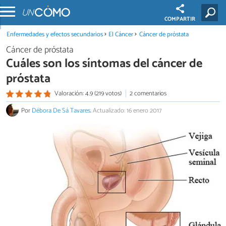
COMPARTIR
Enfermedades y efectos secundarios
El Cáncer
Cáncer de próstata
Cáncer de próstata
Cuáles son los síntomas del cáncer de
próstata
Valoración: 4.9 (219 votos)
2 comentarios
Por
Débora De Sá Tavares
.
Actualizado: 16 enero 2017