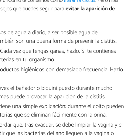
 de unComo te contamos cómo
tratar la cistitis
. Pero más
onsejos que puedes seguir para
evitar la aparición de
os de agua a diario, a ser posible agua de
ambién son una buena forma de prevenir la cistitis.
Cada vez que tengas ganas, hazlo. Si te contienes
cterias en tu organismo.
productos higiénicos con demasiado frecuencia. Hazlo
 lleves el bañador o biquini puesto durante mucho
as puede provocar la aparición de la cistitis.
tiene una simple explicación: durante el coito pueden
terias que se eliminan fácilmente con la orina.
rdar que, tras evacuar, se debe limpiar la vagina y el
r que las bacterias del ano lleguen a la vagina o