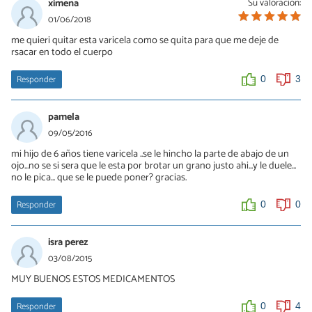
ximena
Su valoración:
01/06/2018
me quieri quitar esta varicela como se quita para que me deje de
rsacar en todo el cuerpo
Responder
0
3
pamela
09/05/2016
mi hijo de 6 años tiene varicela ..se le hincho la parte de abajo de un
ojo...no se si sera que le esta por brotar un grano justo ahi...y le duele...
no le pica... que se le puede poner? gracias.
Responder
0
0
isra perez
03/08/2015
MUY BUENOS ESTOS MEDICAMENTOS
Responder
0
4