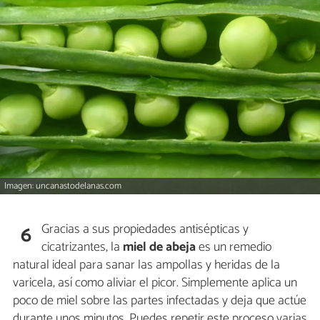
Imagen: uncanastodelanas.com
Gracias a sus propiedades antisépticas y
6
cicatrizantes, la
miel de abeja
es un remedio
natural ideal para sanar las ampollas y heridas de la
varicela, así como aliviar el picor. Simplemente aplica un
poco de miel sobre las partes infectadas y deja que actúe
durante unos minutos. Puedes repetir este proceso varias