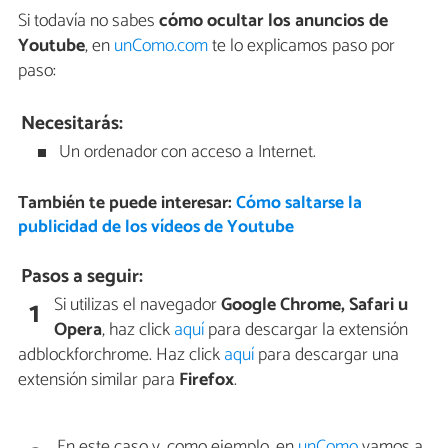
Si todavía no sabes
cómo ocultar los anuncios de
Youtube
, en
unComo.com
te lo explicamos paso por
paso:
Necesitarás:
Un ordenador con acceso a Internet.
También te puede interesar:
Cómo saltarse la
publicidad de los vídeos de Youtube
Pasos a seguir:
Si utilizas el navegador
Google Chrome, Safari u
1
Opera
, haz click
aquí
para descargar la extensión
adblockforchrome. Haz click
aquí
para descargar una
extensión similar para
Firefox
.
En este caso y, como ejemplo, en
unComo
vamos a