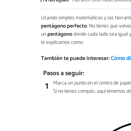
¿Ya nos sigues?
Márcanos como medio preferent
Usando simples matemáticas y las herrami
pentágono perfecto
. No tienes que volv
un
pentágono
donde cada lado sea igual y
te explicamos como.
También te puede interesar:
Cómo dib
Pasos a seguir:
1
Marca un punto en el centro de papel.
Si no tienes compás, aquí tenemos otr