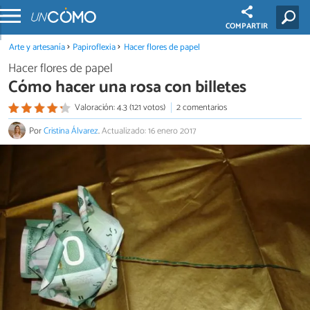
COMPARTIR
Arte y artesanía
Papiroflexia
Hacer flores de papel
Hacer flores de papel
Cómo hacer una rosa con billetes
Valoración: 4.3 (121 votos)
2 comentarios
Por
Cristina Álvarez
.
Actualizado: 16 enero 2017