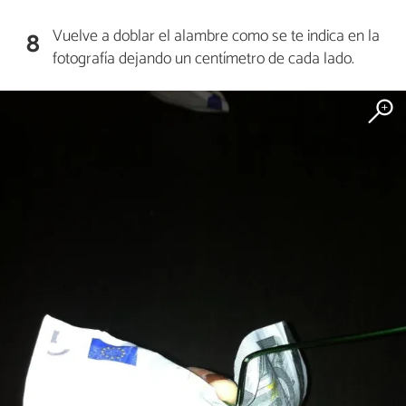
Vuelve a doblar el alambre como se te indica en la
8
fotografía dejando un centímetro de cada lado.