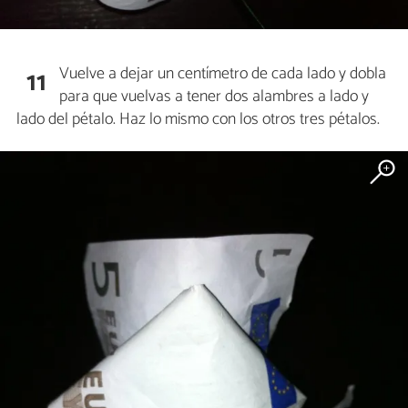
Vuelve a dejar un centímetro de cada lado y dobla
11
para que vuelvas a tener dos alambres a lado y
lado del pétalo. Haz lo mismo con los otros tres pétalos.