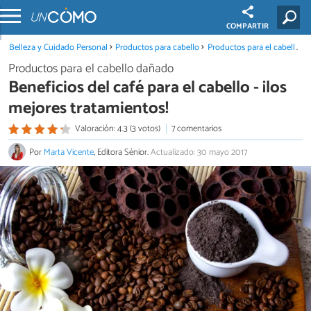
COMPARTIR
Belleza y Cuidado Personal
Productos para cabello
Productos para el cabello dañado
Productos para el cabello dañado
Beneficios del café para el cabello - ¡los
mejores tratamientos!
Valoración: 4.3 (3 votos)
7 comentarios
Por
Marta Vicente
, Editora Sénior.
Actualizado: 30 mayo 2017