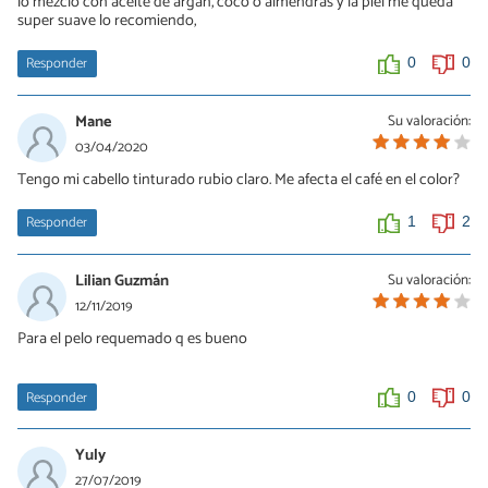
lo mezclo con aceite de argan, coco o almendras y la piel me queda
super suave lo recomiendo,
Responder
0
0
Mane
Su valoración:
03/04/2020
Tengo mi cabello tinturado rubio claro. Me afecta el café en el color?
Responder
1
2
Lilian Guzmán
Su valoración:
12/11/2019
Para el pelo requemado q es bueno
Responder
0
0
Yuly
27/07/2019