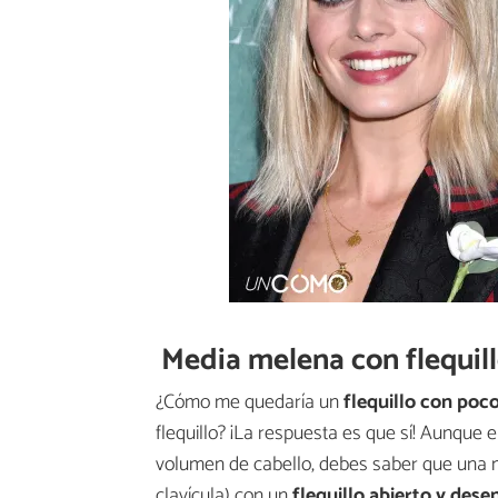
Media melena con flequil
¿Cómo me quedaría un
flequillo con poc
flequillo? ¡La respuesta es que sí! Aunque 
volumen de cabello, debes saber que una 
clavícula) con un
flequillo abierto y des