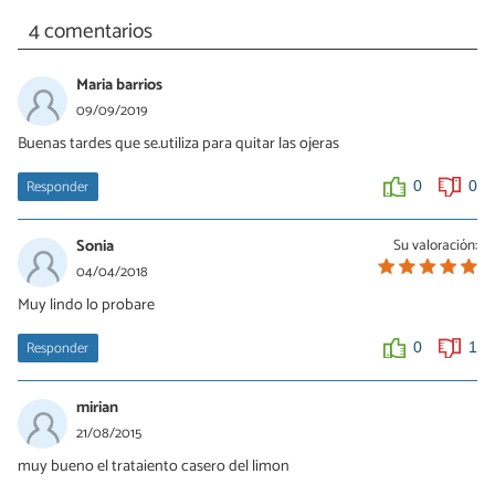
4 comentarios
Maria barrios
09/09/2019
Buenas tardes que se.utiliza para quitar las ojeras
Responder
0
0
Sonia
Su valoración:
04/04/2018
Muy lindo lo probare
Responder
0
1
mirian
21/08/2015
muy bueno el trataiento casero del limon