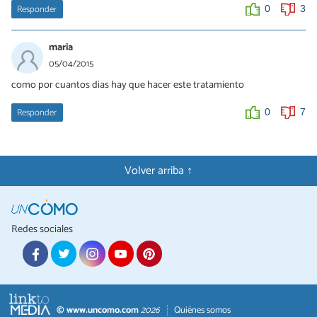
Responder
0
3
maria
05/04/2015
como por cuantos dias hay que hacer este tratamiento
Responder
0
7
Volver arriba ↑
Redes sociales
© www.uncomo.com
2026
Quiénes somos