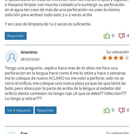
o hisopos) limpiar con mucho cuidado y/o sumergir su perforación
en el agua (en caso de más de una perforación no usen la misma
solución para ambas) todo esto 3 o 2 veces al día
Y en caso de limpieza de 1 a 2 veces es suficiente.
Responder
0
4
Anonimo
Su valoración:
28/10/2020
Tengo una pregunta... explico hace mas de 10 años me hice una
perforacion en la lengua hace como 8 me lo retire y hace 3 semanas
me lo coloque de nuevo ACLARO no me volvi a perforar, solo no se
cerro el orificio, me coloque una nueva pieza ya que las que tenia las
bote, pero ahora por la parte de arriba de la lengua al rededor del
orificio siento comezon no tengo rojo ¿A que se debe?? Infeccion???
Lo tengo q retirar???
Ver
1
respuesta
Responder
0
0
Lucia
11/09/2021
Eve
Su valoración: