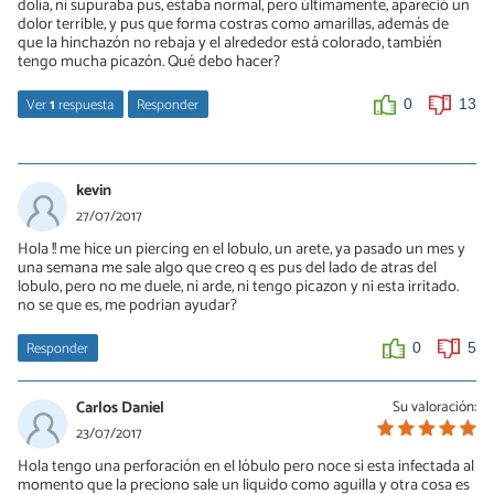
dolía, ni supuraba pus, estaba normal, pero últimamente, apareció un
como lo es el titanio o el oro, Saludos.
dolor terrible, y pus que forma costras como amarillas, además de
que la hinchazón no rebaja y el alrededor está colorado, también
0
0
tengo mucha picazón. Qué debo hacer?
Ver
1
respuesta
Responder
0
13
valentina
10/03/2019
kevin
hola alexana te comprendo me pasa lo mismo que a ti porque yo
27/07/2017
llevo 1 mes con el segundo pendoenge la oreja y aun me sigue
Hola !! me hice un piercing en el lobulo, un arete, ya pasado un mes y
doliendo, me da picazon y me sale pus como amarilla
una semana me sale algo que creo q es pus del lado de atras del
yo te recomiendo que no te toques tanto el piercing y que te lo
lobulo, pero no me duele, ni arde, ni tengo picazon y ni esta irritado.
limpies solo 2 veces al dia y si te sigue pasando lo mismo
no se que es, me podrian ayudar?
entonces cambia de pieza porque talvez las que tienes no se
adaptan atu piel o biseversa o tal vezestan infectados las piezas
Responder
0
5
0
0
Carlos Daniel
Su valoración:
23/07/2017
Hola tengo una perforación en el lóbulo pero noce si esta infectada al
momento que la preciono sale un liquido como aguilla y otra cosa es