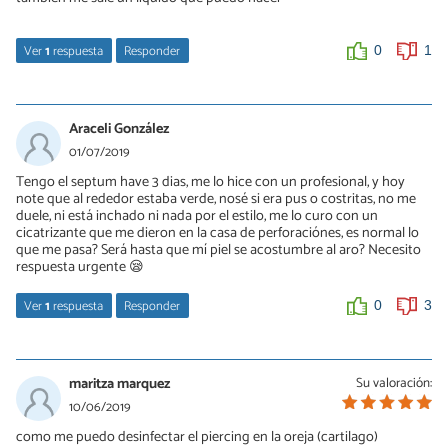
Ver
1
respuesta
Responder
0
1
andres
28/10/2019
Araceli González
ess normal bro solo cuando te lo limpies con agua coliente para
01/07/2019
que las costrar te salgan mas suave y no te duela
Tengo el septum have 3 dias, me lo hice con un profesional, y hoy
note que al rededor estaba verde, nosé si era pus o costritas, no me
0
0
duele, ni está inchado ni nada por el estilo, me lo curo con un
cicatrizante que me dieron en la casa de perforaciónes, es normal lo
que me pasa? Será hasta que mí piel se acostumbre al aro? Necesito
respuesta urgente 😪
Ver
1
respuesta
Responder
0
3
Yp
17/08/2019
maritza marquez
Su valoración:
Será como un moratón
10/06/2019
como me puedo desinfectar el piercing en la oreja (cartilago)
0
0