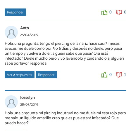
Responder
0
0
Anto
25/04/2019
Hola, una pregunta, tengo el piercing de la nariz hace casi 3 meses
aveces me duele como por 5 o 6 días y después no duele, pero pasa
un tiempo y vuelve a doler, alguien sabe que pasa? O si está
infectado? Duele mucho pero vivo lavandolo y cuidandolo si alguien
sabe porfavor responda
Ver
2
respuestas
Responder
0
1
Gonza
10/05/2019
Josselyn
me pasa lo mismo ,CREO creo que es porque adentro del setpum
28/03/2019
ahy mugre y se combina con un golpe ,eso supongo que me pasa
Hola una pregunta mi pircing indutrual no me duele mi esta rojo pero
me sale un liquido amarillo creo que es pus estará infectado? Que
0
0
puedo hacer?