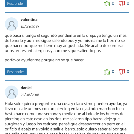
Responder
0
0
mari
30/05/2019
valentina
a veces pasa porque te sonas mucho la nariz y el piercing gira o
se mueve, eso irrita la perforacion
10/03/2019
que pasa si tengo el segundo pendiente en la oreja, ya tengo un mes
0
0
de tenerlo y aun me sigue saliendo pus y yo misma me lo hize no se
que hacer porque me tiene muy angustiada. Me acabo de comprar
unos aretes antialergicos y aun me sigue saliendo pus
porfavor ayudenme porque no se que hacer
Responder
0
0
daniel
22/08/2018
Hola solo quiero preguntar una cosa y claro si me pueden ayudar, ya
llevo mas de un mes con un piercing en la ceja...todo marchoo bien
hasta hace como una semana y media que al lado de los huecos del
piercing en este caso en los dos...me salieron tipo barro...deje que
surgieran y luego los estirpee...pensé que desaparecerían pero en el
orificio d abajo me volvió a salir el barro...solo quiero saber el por que