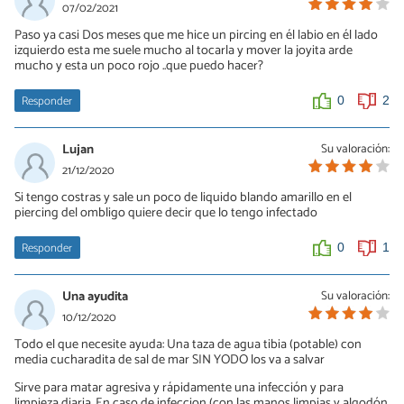
Hola me aparecio lo mismo y queria saber si aun lo sigues
07/02/2021
teniendo el arito o se te infecto?
Paso ya casi Dos meses que me hice un pircing en él labio en él lado
izquierdo esta me suele mucho al tocarla y mover la joyita arde
0
0
mucho y esta un poco rojo ..que puedo hacer?
Responder
0
2
Lujan
Su valoración:
21/12/2020
Si tengo costras y sale un poco de liquido blando amarillo en el
piercing del ombligo quiere decir que lo tengo infectado
Responder
0
1
Una ayudita
Su valoración:
10/12/2020
Todo el que necesite ayuda: Una taza de agua tibia (potable) con
media cucharadita de sal de mar SIN YODO los va a salvar
Sirve para matar agresiva y rápidamente una infección y para
limpieza diaria. En caso de infeccion (con las manos limpias y algodón