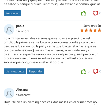
me salio otra ves y que puedo hacer....y aclaro de una ves que no me
ha salido ni sangre ni cualquier otro liquido extraño o común...gracias
Responder
0
0
paola
Su valoración:
22/11/2017
hola mi hija ya van dos veranos que se coloca el piercing en el
ombligo la primera vez se lo curo como correspondia y curo bien
pero se le fue afinando la piel y carne que lo agarraba hasta que se
corto y se le salio en 3 meses mas o menos, la segunda vez ya
cicatrizado al siguente verano se coloca el piercing , siempre con un
profesional y en un mes se volvio a afinar la piel hasta cortarse y
salirse el piercing , quisiera saber el porque ...
Ver
1
respuesta
Responder
0
0
Anónimo
23/02/2018
Alexana
Hola,eso significa que el cuerpo rechaza el pendiente a mí me ha
27/09/2017
pasado.. soy una persona alérgica al níquel,quizás ella debería
Hola. Me hice un piercing hace casi dos meses, en el primer mes no
optar por utilizar joyas que no tengan níquel de mejor calidad