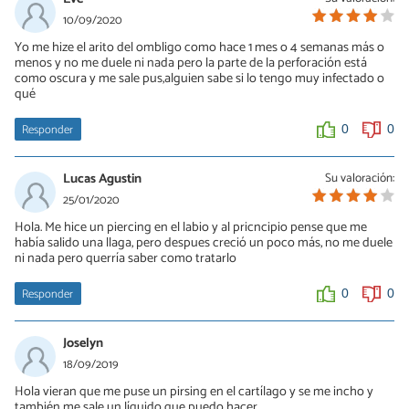
Eve lo que tienes q hacer es lavarlo con N suero y cuando te estés
10/09/2020
lavando el cuerpo en la ducha con el jabón q cae te lo mueves
Yo me hize el arito del ombligo como hace 1 mes o 4 semanas más o
hacia arriba y hacia abajo unas cuantas veces
menos y no me duele ni nada pero la parte de la perforación está
como oscura y me sale pus,alguien sabe si lo tengo muy infectado o
0
0
qué
Responder
0
0
Lucas Agustin
Su valoración:
25/01/2020
Hola. Me hice un piercing en el labio y al pricncipio pense que me
había salido una llaga, pero despues creció un poco más, no me duele
ni nada pero querría saber como tratarlo
Responder
0
0
Joselyn
18/09/2019
Hola vieran que me puse un pirsing en el cartílago y se me incho y
también me sale un líquido que puedo hacer