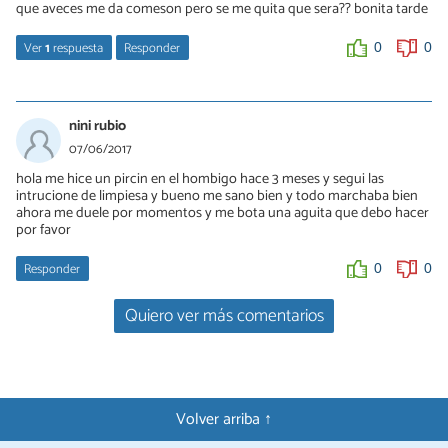
que aveces me da comeson pero se me quita que sera?? bonita tarde
Ver
1
respuesta
Responder
0
0
valentina
10/03/2019
nini rubio
hola carlos me pasa lo mismo cuando hago presion sale como
07/06/2017
pus amarilla y tambien tengo un mes de tenerla algo que creo
hola me hice un pircin en el hombigo hace 3 meses y segui las
que me esta funcionando es que me compré unos aretes
intrucione de limpiesa y bueno me sano bien y todo marchaba bien
antialergicos ayer me los compre y aun me sigue saliendo pus
ahora me duele por momentos y me bota una aguita que debo hacer
voy a esperar que pase una semana a ver si aun me sale pus
por favor
0
0
Responder
0
0
Quiero ver más comentarios
Volver arriba ↑