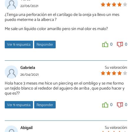
22/06/2021
¿Tenga una perforación en el cartílago de la oreja ya llevo un mes
puedo meterme a la alberca ?
Me sale un líquido color amarillo pero sin mal olor es malo?
Ver
1
respuesta
Responder
0
0
nobody
01/09/2021
Gabriela
Su valoración:
Si esta infectado
26/04/2021
Hola hace 3 meses me hice un piercing en el ombligo y se me formo
0
0
un tejido blanco al rededor del agujero de arriba , que puedo hacer y
que es??
Ver
1
respuesta
Responder
0
0
Javiera Rojas
10/02/2022
Abigail
Su valoración: