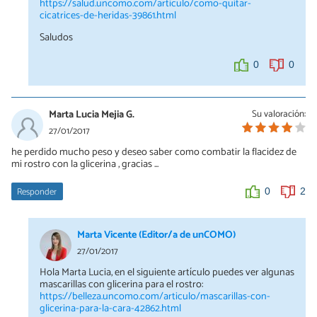
https://salud.uncomo.com/articulo/como-quitar-
cicatrices-de-heridas-39861.html
Saludos
0
0
Marta Lucia Mejia G.
Su valoración:
27/01/2017
he perdido mucho peso y deseo saber como combatir la flacidez de
mi rostro con la glicerina , gracias ...
Responder
0
2
Marta Vicente (Editor/a de unCOMO)
27/01/2017
Hola Marta Lucia, en el siguiente artículo puedes ver algunas
mascarillas con glicerina para el rostro:
https://belleza.uncomo.com/articulo/mascarillas-con-
glicerina-para-la-cara-42862.html