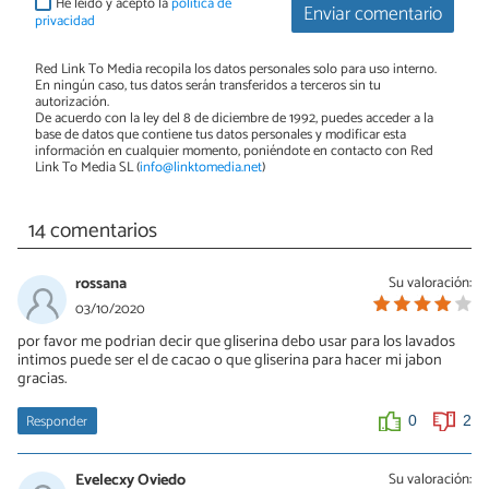
He leído y acepto la
política de
Enviar comentario
privacidad
Red Link To Media recopila los datos personales solo para uso interno.
En ningún caso, tus datos serán transferidos a terceros sin tu
autorización.
De acuerdo con la ley del 8 de diciembre de 1992, puedes acceder a la
base de datos que contiene tus datos personales y modificar esta
información en cualquier momento, poniéndote en contacto con Red
Link To Media SL (
info@linktomedia.net
)
14 comentarios
rossana
Su valoración:
03/10/2020
por favor me podrian decir que gliserina debo usar para los lavados
intimos puede ser el de cacao o que gliserina para hacer mi jabon
gracias.
Responder
0
2
Evelecxy Oviedo
Su valoración: