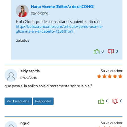
Marta Vicente (Editor/a de unCOMO)
03/10/2016
Hola Gloria, puedes consultar el siguiente artículo:
http://belleza.uncomo.com/articulo/como-usar-la-
glicerina-en-el-cabello-42861.html
Saludos
0
0
leidy espitia
Su valoración:
19/09/2016
que pasa si la aplico sola directamente sobre la piel?
Ver
1
respuesta
Responder
0
0
beatriz
18/07/2018
ingrid
Su valoración: