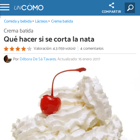
COMPARTIR
Comida y bebida
Lácteos
Crema batida
Crema batida
Qué hacer si se corta la nata
Valoración: 4.3 (159 votos)
4 comentarios
Por
Débora De Sá Tavares
.
Actualizado: 16 enero 2017