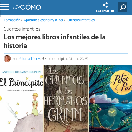
COMPARTIR
Formación
Aprende a escribir y a leer
Cuentos infantiles
Cuentos infantiles
Los mejores libros infantiles de la
historia
Por
Paloma López
, Redactora digital.
31 julio 2025