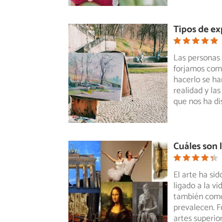
Tipos de ex
Las personas
forjamos com
hacerlo
se han
realidad y la
que nos ha di
Cuáles son l
El arte ha sid
ligado a la v
también
como 
prevalecen. F
artes superio