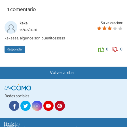
1 comentario
kaka
Su valoración:
16/02/2026
kakaaaa, algunos son buenitossssss
Responder
0
0
Volver arriba ↑
Redes sociales