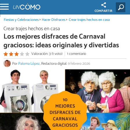
COMPARTIR
Fiestas y Celebraciones
Hacer Disfraces
Crear trajes hechos en casa
Crear trajes hechos en casa
Los mejores disfraces de Carnaval
graciosos: ideas originales y divertidas
Valoración: 3 (1 voto)
1 comentario
Por
Paloma López
, Redactora digital.
9 febrero 2026