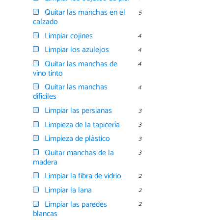
Quitar las manchas en el
5
calzado
Limpiar cojines
4
Limpiar los azulejos
4
Quitar las manchas de
4
vino tinto
Quitar las manchas
4
difíciles
Limpiar las persianas
3
Limpieza de la tapicería
3
Limpieza de plástico
3
Quitar manchas de la
3
madera
Limpiar la fibra de vidrio
2
Limpiar la lana
2
Limpiar las paredes
2
blancas