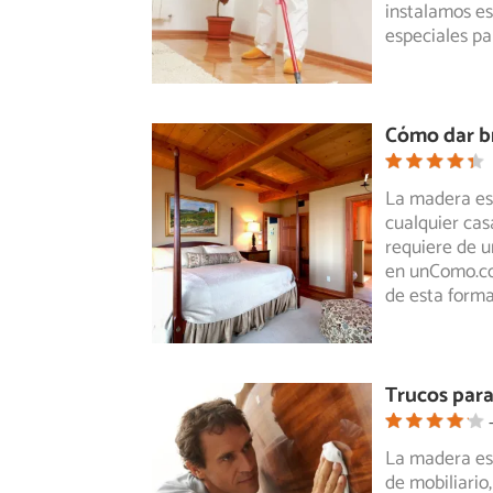
instalamos es
especiales pa
Cómo dar br
La madera es 
cualquier casa
requiere de un
en unComo.co
de esta form
Trucos para
La madera es 
de mobiliario