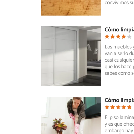
convivimos s
Cómo limpia
Los muebles 
van a serlo 
casi
cualquier 
que los hace 
sabes cómo s
Cómo limpi
El piso lamin
y es que ofre
embargo hay 