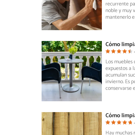
recurrente
pa
noble y muy v
mantenerlo e
Cómo limpia
Los muebles d
expuestos a l
acumulan su
invierno. Es 
conservarse e
Cómo limpia
Hay muchas ma