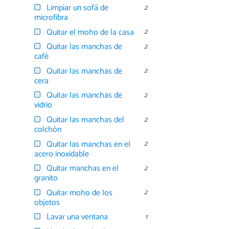
Limpiar un sofá de
2
microfibra
Quitar el moho de la casa
2
Quitar las manchas de
2
café
Quitar las manchas de
2
cera
Quitar las manchas de
2
vidrio
Quitar las manchas del
2
colchón
Quitar las manchas en el
2
acero inoxidable
Quitar manchas en el
2
granito
Quitar moho de los
2
objetos
Lavar una ventana
1