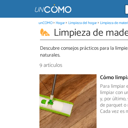
unCOMO
Hogar
Limpieza del hogar
Limpieza de materi
Limpieza de mad
Descubre consejos prácticos para la limp
naturales.
9 artículos
Cómo limpia
Para limpiar e
limpiar con u
y, por último
de parquet o 
Cada vez es 