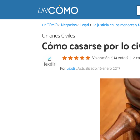
unCOMO
Negocios
Legal
La justicia en los menores y f
Uniones Civiles
Cómo casarse por lo civ
Valoración: 5 (4 votos)
2 c
Por
Lexdir
.
Actualizado: 16 enero 2017