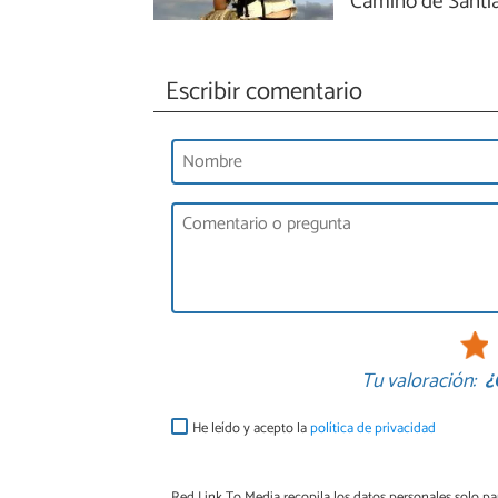
Camino de Santi
Escribir comentario
Tu valoración:
¿
He leído y acepto la
política de privacidad
Red Link To Media recopila los datos personales solo par