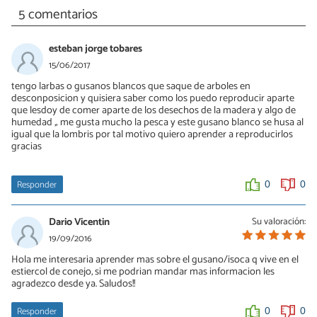
5 comentarios
esteban jorge tobares
15/06/2017
tengo larbas o gusanos blancos que saque de arboles en
desconposicion y quisiera saber como los puedo reproducir aparte
que lesdoy de comer aparte de los desechos de la madera y algo de
humedad ,; me gusta mucho la pesca y este gusano blanco se husa al
igual que la lombris por tal motivo quiero aprender a reproducirlos
gracias
Responder
0
0
Dario Vicentin
Su valoración:
19/09/2016
Hola me interesaria aprender mas sobre el gusano/isoca q vive en el
estiercol de conejo, si me podrian mandar mas informacion les
agradezco desde ya. Saludos!!
Responder
0
0