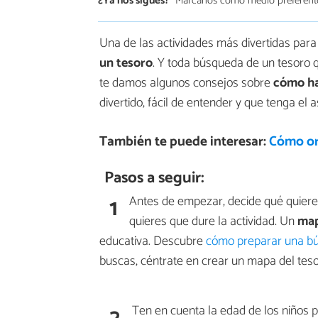
¿Ya nos sigues?
Márcanos como medio preferent
Una de las actividades más divertidas par
un tesoro
. Y toda búsqueda de un tesoro 
te damos algunos consejos sobre
cómo ha
divertido, fácil de entender y que tenga el
También te puede interesar:
Cómo or
Pasos a seguir:
1
Antes de empezar, decide qué quiere
quieres que dure la actividad. Un
map
educativa. Descubre
cómo preparar una bú
buscas, céntrate en crear un mapa del teso
2
Ten en cuenta la edad de los niños p