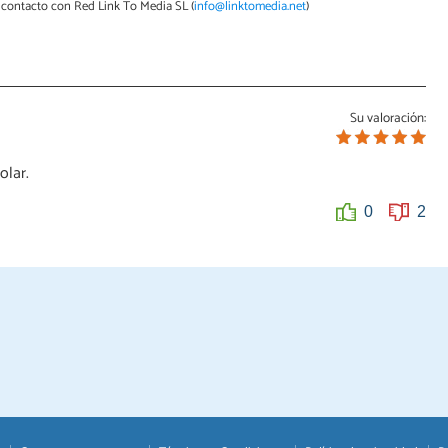
contacto con Red Link To Media SL (
info@linktomedia.net
)
Su valoración:
olar.
0
2
0
0