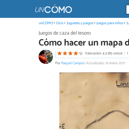
unCOMO
Ocio
Juguetes y juegos
Juegos para niños
J
Juegos de caza del tesoro
Cómo hacer un mapa de
Valoración: 4.3 (85 votos)
1
Por
Raquel Campos
.
Actualizado: 16 enero 2017