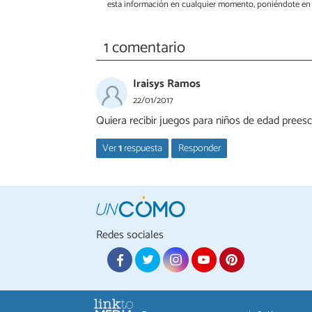
esta información en cualquier momento, poniéndote en 
1 comentario
Iraisys Ramos
22/01/2017
Quiera recibir juegos para niños de edad preesc
Ver
1
respuesta
Responder
alex
17/11/2019
si quiero recibir gratis
Redes sociales