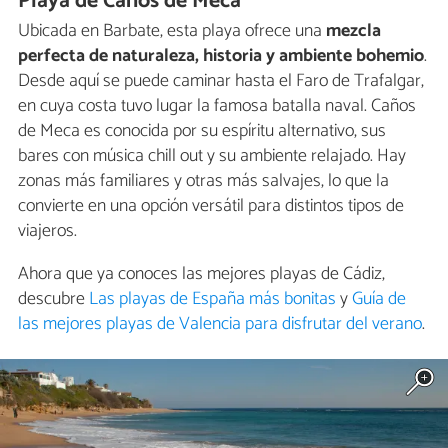
Playa de Caños de Meca
Ubicada en Barbate, esta playa ofrece una
mezcla
perfecta de naturaleza, historia y ambiente bohemio
.
Desde aquí se puede caminar hasta el Faro de Trafalgar,
en cuya costa tuvo lugar la famosa batalla naval. Caños
de Meca es conocida por su espíritu alternativo, sus
bares con música chill out y su ambiente relajado. Hay
zonas más familiares y otras más salvajes, lo que la
convierte en una opción versátil para distintos tipos de
viajeros.
Ahora que ya conoces las mejores playas de Cádiz,
descubre
Las playas de España más bonitas
y
Guía de
las mejores playas de Valencia para disfrutar del verano
.