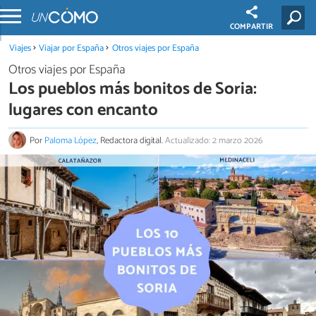
COMPARTIR
Viajes
Viajar por España
Otros viajes por España
Otros viajes por España
Los pueblos más bonitos de Soria:
lugares con encanto
Por
Paloma López
, Redactora digital.
Actualizado: 2 marzo 2026