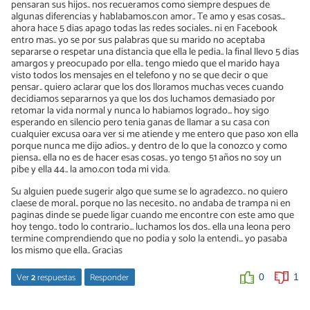
pensaran sus hijos.. nos recueramos como siempre despues de
algunas diferencias y hablabamos.con amor.. Te amo y esas cosas...
ahora hace 5 dias apago todas las redes sociales.. ni en Facebook
entro mas.. yo se por sus palabras que su marido no aceptaba
separarse o respetar una distancia que ella le pedia.. la final llevo 5 dias
amargos y preocupado por ella.. tengo miedo que el marido haya
visto todos los mensajes en el telefono y no se que decir o que
pensar.. quiero aclarar que los dos lloramos muchas veces cuando
decidiamos separarnos ya que los dos luchamos demasiado por
retomar la vida normal y nunca lo habiamos logrado... hoy sigo
esperando en silencio pero tenia ganas de llamar a su casa con
cualquier excusa oara ver si me atiende y me entero que paso xon ella
porque nunca me dijo adios.. y dentro de lo que la conozco y como
piensa.. ella no es de hacer esas cosas.. yo tengo 51 años no soy un
pibe y ella 44.. la amo.con toda mi vida.
Su alguien puede sugerir algo que sume se lo agradezco.. no quiero
claese de moral.. porque no las necesito.. no andaba de trampa ni en
paginas dinde se puede ligar cuando me encontre con este amo que
hoy tengo.. todo lo contrario... luchamos los dos.. ella una leona pero
termine comprendiendo que no podia y solo la entendi... yo pasaba
los mismo que ella.. Gracias
Ver
2
respuestas
Responder
0
1
Gadea