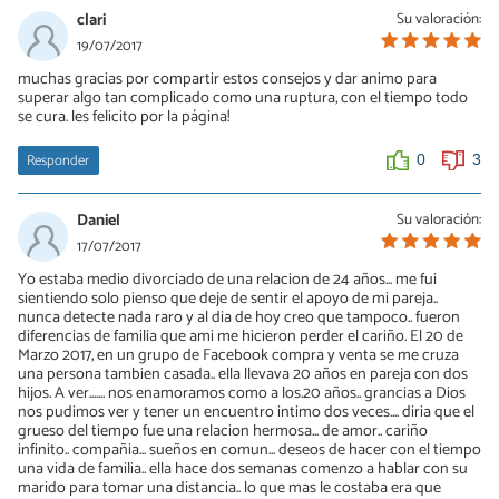
clari
Su valoración:
19/07/2017
muchas gracias por compartir estos consejos y dar animo para
superar algo tan complicado como una ruptura, con el tiempo todo
se cura. les felicito por la página!
Responder
0
3
Daniel
Su valoración:
17/07/2017
Yo estaba medio divorciado de una relacion de 24 años... me fui
sientiendo solo pienso que deje de sentir el apoyo de mi pareja..
nunca detecte nada raro y al dia de hoy creo que tampoco.. fueron
diferencias de familia que ami me hicieron perder el cariño. El 20 de
Marzo 2017, en un grupo de Facebook compra y venta se me cruza
una persona tambien casada.. ella llevava 20 años en pareja con dos
hijos. A ver....... nos enamoramos como a los.20 años.. grancias a Dios
nos pudimos ver y tener un encuentro intimo dos veces.... diria que el
grueso del tiempo fue una relacion hermosa... de amor.. cariño
infinito.. compañia... sueños en comun... deseos de hacer con el tiempo
una vida de familia.. ella hace dos semanas comenzo a hablar con su
marido para tomar una distancia.. lo que mas le costaba era que