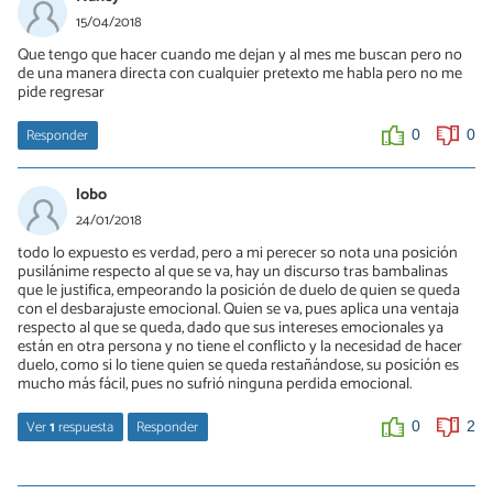
15/04/2018
Que tengo que hacer cuando me dejan y al mes me buscan pero no
de una manera directa con cualquier pretexto me habla pero no me
pide regresar
Responder
0
0
lobo
24/01/2018
todo lo expuesto es verdad, pero a mi perecer so nota una posición
pusilánime respecto al que se va, hay un discurso tras bambalinas
que le justifica, empeorando la posición de duelo de quien se queda
con el desbarajuste emocional. Quien se va, pues aplica una ventaja
respecto al que se queda, dado que sus intereses emocionales ya
están en otra persona y no tiene el conflicto y la necesidad de hacer
duelo, como si lo tiene quien se queda restañándose, su posición es
mucho más fácil, pues no sufrió ninguna perdida emocional.
Ver
1
respuesta
Responder
0
2
Majo