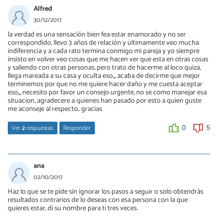
01/03/2022
Alfred
El que desgarra emocionalmente ( el que deja) también sufre una
30/12/2017
pérdida y También tiene que superar un duelo, quizás no tan
la verdad es una sensación bien fea estar enamorado y no ser
intenso como al que dejaron, pero incluso estando con una
correspondido, llevo 3 años de relación y últimamente veo mucha
nueva persona se tiene que hacer un duelo de la anterior porque
indiferencia y a cada rato termina conmigo mi pareja y yo siempre
toda pérdida siempre es dolorosa y dejar a alguien aunque
insisto en volver veo cosas que me hacen ver que esta en otras cosas
estemos seguro También es perder. Todos tenemos siempre
y saliendo con otras personas, pero trato de hacerme al loco quiza,
conflictos y somos seres en falta
llega mareada a su casa y oculta eso,,, acaba de decirme que mejor
terminemos por que no me quiere hacer daño y me cuesta aceptar
0
0
eso,,, necesito por favor un consejo urgente, no se como manejar esa
situacion, agradecere a quienes han pasado por esto a quien guste
me aconseje al respecto.. gracias
Ver
2
respuestas
Responder
0
5
Javo
04/01/2018
ana
Te doy un consejo, dejala ir, evita cualquier contacto con ella, deja
02/10/2017
que sienta que te pierde, quizas van a pasar meses en que no te
Haz lo que se te pide sin ignorar los pasos a seguir o solo obtendrás
busque o no te hable, vas a pasarlo triste y vas a pensar que no le
resultados contrarios de lo deseas con esa persona con la que
importas, pero cuando empiece a sentir que te perdió, se va a dar
quieres estar, di su nombre para ti tres veces.
cuenta y va a aterrizar y te va a buscar, cuando vuelva, no se lo
hagas fácil, por mas que quieras, intenta ser fuerte, recupera en