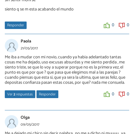
siento q se m esta acabando el mundo
Responder
0
0
Paola
21/05/2017
Me iba a mudar con mi novio, cuando ya habia adelantado tantas
cosas me ha dejado, uso excusas absurdas y me siento perdida , me
siento triste, se que lo voy a superar porque no es la primera vez, el
punto es que por que ? que pasa que elegimos mal a las parejas ?
cuando piensas que esta si, que ya sera la ultima, que seras feliz, que
depositas confianza pasan estas cosas, por que? nada me consuela.
Ver
2
respuestas
Responder
0
0
Ro
19/09/2017
Olga
Paola me está pasando casi lo mismo, me estaba por ir con mi
09/05/2017
novio y me dejó hace 1 semana tuvimos una pequeña pelea y me
Me a dejado mi chico sin decir palabra , no me a dicho ni muuuu , ya
dijo que no quiere seguir más, que se cansó, le escribí hace 2 días