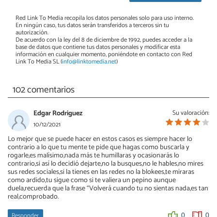
Red Link To Media recopila los datos personales solo para uso interno.
En ningún caso, tus datos serán transferidos a terceros sin tu
autorización.
De acuerdo con la ley del 8 de diciembre de 1992, puedes acceder a la
base de datos que contiene tus datos personales y modificar esta
información en cualquier momento, poniéndote en contacto con Red
Link To Media SL (
info@linktomedia.net
)
102 comentarios
Edgar Rodriguez
Su valoración:
10/12/2021
Lo mejor que se puede hacer en estos casos es siempre hacer lo
contrario a lo que tu mente te pide que hagas como buscarla y
rogarle,es malísimo,nada más te humillaras y ocasionarás lo
contrario,si así lo decidió dejarte,no la busques,no le hables,no mires
sus redes sociales,si la tienes en las redes no la blokees,te miraras
como ardido,tu sigue como si te valiera un pepino aunque
duela,recuerda que la frase “Volverá cuando tu no sientas nada,es tan
real,comprobado.
Responder
0
0