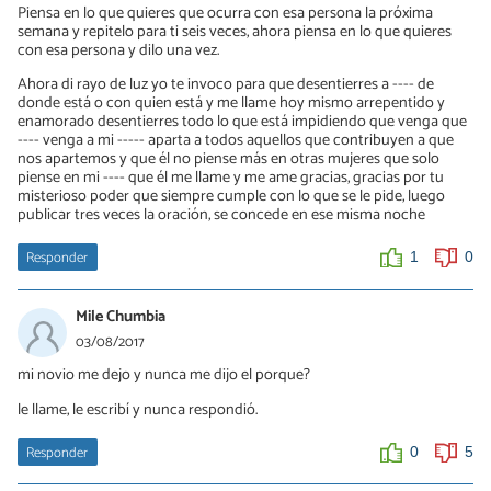
Piensa en lo que quieres que ocurra con esa persona la próxima
este tiempo tu amor propio y tu dignidad, ya no ruegues, el amor
semana y repitelo para ti seis veces, ahora piensa en lo que quieres
no se ruega, el amor se siente y se vive, si tienes que rogar, ya
con esa persona y dilo una vez.
estas perdido, y en ese momento tu chica siente que puede hacer
lo que quiera contigo, demuestrale que no es así, que tu vales la
Ahora di rayo de luz yo te invoco para que desentierres a ---- de
pena, si después de este tiempo solo, de tanto llanto, pena y
donde está o con quien está y me llame hoy mismo arrepentido y
amargura, ella vuelve y tu aun quieres volver con ella, no le
enamorado desentierres todo lo que está impidiendo que venga que
recuerdes los malos momentos ni el pasado, empieza de nuevo,
---- venga a mi ----- aparta a todos aquellos que contribuyen a que
una historia nueva, conquistense mutuamente, ya veras que esto
nos apartemos y que él no piense más en otras mujeres que solo
te funcionará, y si ella no vuelve, felicidades, en este tiempo ya lo
piense en mi ---- que él me llame y me ame gracias, gracias por tu
superaste y puedes continuar con tu vida, conoce gente nueva, el
misterioso poder que siempre cumple con lo que se le pide, luego
mundo no se detiene porque rompen contigo, la vida sigue
publicar tres veces la oración, se concede en ese misma noche
amigo!!!!, un abrazo y toda la fuerza....
Responder
1
0
0
0
Mile Chumbia
Ricardo
03/08/2017
10/02/2022
mi novio me dejo y nunca me dijo el porque?
Ojo detras de la frase "no te quiero hacer daño" hay una
mentira.....afronte , amate, suelte sin rencor, llegará quien te quiera
le llame, le escribí y nunca respondió.
a tu vida.
Responder
0
5
0
0