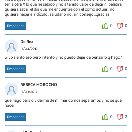
tenía otra X lo que he sabido y no a tenido valor de decir ni palabra ,
y me dice que me ama y me extraña pero no puede hacer nada,
quisiera saber el día que me encuentre con el como actuar , no
tenía proyectada una vida con él, no imaginé que esto iba a pasar,
quisiera hacer el ridículo , saludar o no , un consejo ....gracias
también se que lo voy a superar pero estoy en ese proceso de
mucho dolor y no entender que paso, no lo vi venir. Es tan dificil
Responder
0
0
0
0
Delfina
solitaria
17/04/2017
11/01/2022
Si yo siento eso pero intento y no puedo dejar de pensarlo q hago?
si tambien me a pasado lo mismo solo faltaba dias para irnos a
vivir junto y de repente se acabo le escribi lo llame pero me
Responder
0
0
bloqueo es duro pero no se puede obligar a nadie que te ame
verdad
REBECA MOROCHO
0
0
17/03/2017
que hago para olvidarme de mi marido nos separamos y no se que
hacer
Responder
0
3