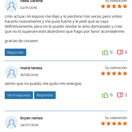
nidia Saravia
Su valoración:
02/11/2016
cmo actuar, mi esposo me dejo y lo perdone tres veces, pero volvio
hacerlo nuevamente y me puse fuerte y le pedi que se vaya
definitivamente, pero no lo puedo olvidar lo amo demasiado y creo
que no lo superare este abandono que hago por favor aconsejenme
gracias de corazon
Responder
0
0
maria teresa
Su valoración:
18/08/2016
siento que no puedo, me quito mis energias
Ver
1
respuesta
Responder
0
1
jancy
12/11/2021
bryan ramos
Su valoración:
te entiendo mucho yo estoy pasando una situacion igual y duele
24/07/2016
mucho e quitan las energias a uno