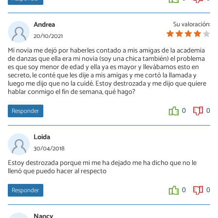
Andrea
Su valoración:
20/10/2021
Mi novia me dejó por haberles contado a mis amigas de la academia
de danzas que ella era mi novia (soy una chica también) el problema
es que soy menor de edad y ella ya es mayor y llevábamos esto en
secreto, le conté que les dije a mis amigas y me cortó la llamada y
luego me dijo que no la cuidé. Estoy destrozada y me dijo que quiere
hablar conmigo el fin de semana, qué hago?
Responder
0
0
Loida
30/04/2018
Estoy destrozada porque mi me ha dejado me ha dicho que no le
llenó que puedo hacer al respecto
Responder
0
0
Nancy