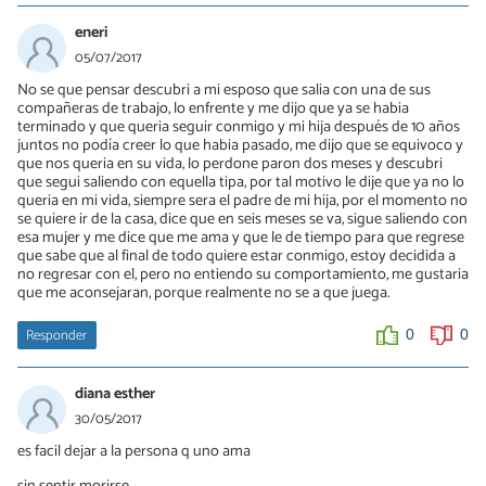
25/10/2017
eneri
Hola. Acabo de leer esta historia, bonita y triste a la vez...han
05/07/2017
pasado varios meses...¿cómo acabó todo? Volvísteis??
No se que pensar descubri a mi esposo que salia con una de sus
compañeras de trabajo, lo enfrente y me dijo que ya se habia
0
0
terminado y que queria seguir conmigo y mi hija después de 10 años
juntos no podía creer lo que habia pasado, me dijo que se equivoco y
que nos queria en su vida, lo perdone paron dos meses y descubri
Daniel
que segui saliendo con equella tipa, por tal motivo le dije que ya no lo
queria en mi vida, siempre sera el padre de mi hija, por el momento no
26/10/2017
se quiere ir de la casa, dice que en seis meses se va, sigue saliendo con
Gadea hola...
esa mujer y me dice que me ama y que le de tiempo para que regrese
que sabe que al final de todo quiere estar conmigo, estoy decidida a
Si volvio y nos consolidamos a diario.. ya estamos mas juntodms
no regresar con el, pero no entiendo su comportamiento, me gustaria
que nunca y pronto armamos nuestro hogar que era el sueño.
que me aconsejaran, porque realmente no se a que juega.
Un saludo para ti.
Responder
0
0
0
0
diana esther
30/05/2017
es facil dejar a la persona q uno ama
sin sentir morirse