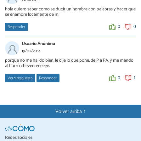
hola quiero saber como se ducir un hombre con palabras y hacer que
se enamore locamente de mi
Responder
0
0
Usuario Anónimo
19/02/2014
porque no me ha ido bien, le dije lo que pone, de P a PA, y me mando
al burro cheveereeeeee.
Ver
1
respuesta
Responder
0
1
Reina
03/04/2015
porq cada hombre y como es. Os aconsejo no fiar en todo lo q
Volver arriba ↑
pone, el hombre cuando se enamora de ti aunq seas burra te
querra igual y el q no le interesas por mucho k te esfuerces en
llamarle la atencion no te querra. Asi de simple.
Redes sociales
0
0