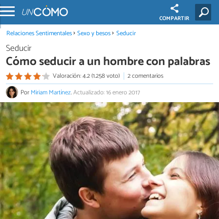
COMPARTIR
Relaciones Sentimentales
Sexo y besos
Seducir
Seducir
Cómo seducir a un hombre con palabras
Valoración: 4.2 (1.258 voto)
2 comentarios
Por
Miriam Martínez
.
Actualizado: 16 enero 2017