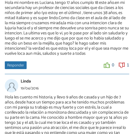
Hola mi nombre es Luciana, tengo 17 años cumplo 18 este año.en mi
secundaria hay un profesor de ciencias sociales que da clases a los
2
0
niños de primer año (yo estoy en el útlimo) , tiene unos 38 años, es
mitad italiano y es super lindo.Como da clase en el aula de al lado de
la mia siempre cruzamos mirada,la mia con una intencion clara de
lujuria hacia el y el siempre me devuelve una sonrisa pero nunca se su
intencion. La ultima ves que lo vi, yo le pase por al lado sin saludarlo y
luego el se me acerco y me dijo que por que no lo habia saludado y
me dio un beso en la mejilla, que hago? le hago saber mis
intenciones? la verdad es que estoy loca por el y el que sea mayor me
vuelve loca aun más, saludos y suerte a todas
Responder
0
1
Linda
19/04/2016
Hola les cuento mi historia, y llevo 9 años de casada y un hijo de 7
años, desde hace un tiempo para aca he tenido muchos problemas
con mi pareja su trabajo es muy fuerte y con estrés, la cual a
conllevado la relación a monótona descuidada y sin complacencia de
su parte en la cama. He conocido a hombre mayor que yo 14 años yo
tengo 34 y el 48, la cual me trae loca el es casado y yo también
sentimos una pasión una atracción, el me dice que le parece irreal lo
que le está pasando y no entiende como una mujer como yo tan