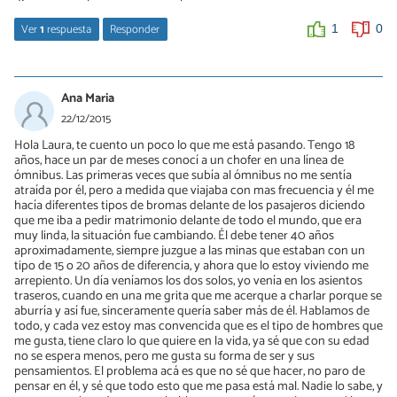
Ver
1
respuesta
Responder
1
0
Laura Ruiz
07/01/2016
Ana Maria
Hola Natalia, en principio me cuesta comprender cuál es tu duda
22/12/2015
claramente. Lo que creo que debes pensar es cuál es el origen de
Hola Laura, te cuento un poco lo que me está pasando. Tengo 18
tu infidelidad, por qué has engañado a tu pareja y si merece la
años, hace un par de meses conocí a un chofer en una línea de
pena seguir así. Debes evaluar si es momento de dejar a tu
ómnibus. Las primeras veces que subía al ómnibus no me sentía
amante y salvar tu relación o si quieres separarte. Saludos
atraída por él, pero a medida que viajaba con mas frecuencia y él me
hacía diferentes tipos de bromas delante de los pasajeros diciendo
0
0
que me iba a pedir matrimonio delante de todo el mundo, que era
muy linda, la situación fue cambiando. Él debe tener 40 años
aproximadamente, siempre juzgue a las minas que estaban con un
tipo de 15 o 20 años de diferencia, y ahora que lo estoy viviendo me
arrepiento. Un día veníamos los dos solos, yo venía en los asientos
traseros, cuando en una me grita que me acerque a charlar porque se
aburría y así fue, sinceramente quería saber más de él. Hablamos de
todo, y cada vez estoy mas convencida que es el tipo de hombres que
me gusta, tiene claro lo que quiere en la vida, ya sé que con su edad
no se espera menos, pero me gusta su forma de ser y sus
pensamientos. El problema acá es que no sé que hacer, no paro de
pensar en él, y sé que todo esto que me pasa está mal. Nadie lo sabe, y