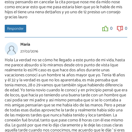
estoy pensando en cancelar la cita porque nose me da mido nose
como encarar esto que me pasa estaria bien que yo le hable de mis
hijos el tiene una nena de13años y yo uno de 12 presiso un consejo
gracias lauro
Responder
0
0
Maria
27/02/2016
Hola La verdad no se cómo he llegado a este punto de mi vida, hasta
me parece absurdo si lo miramos desde otro punto de vista (que
realmente lo es).Mi caso es que hace dos años durante unas
vacaciones conocí a un hombre 14 años mayor que yo. Tenia 18 años
y él 32 y la verdad es que no los aparentaba, es más pensaba que
tenia menos, 28 o 29 vamos que también sigue habiendo diferencia
de edad. Yo tenia novio cuando le conocí y en principio pensè que era
de locos, que hacia yo teniendo una buena tarde con un hombre que
casi podia ser mi padre y asi mismo pensaba que si se lo contaba a
mis amigas pensarian que se me habia ido de las manos. Pero a pesar
de todas esas dudas aproveche la tarde y realmente habia sido una
de las mejores tardes que nunca habia tenido y loca tambien. La
conexión fué brutal, tanto que pase como 8 horas con él ese mismo
dia. Le gusté por que me lo dijo claramente y le deje las cosas claras
aquella tarde cuando nos conocimos, me acuerdo que le dije ' si eres