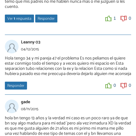
temo que mis padres no me hablen nunca más o me juzguen si les
cuento.
Ver
1
respuesta
Responder
1
0
Claudia
10/01/2016
Leanny 03
Si hace te feliz ve x él. Yo tengo 26 años y mis relaciones fueron
04/12/2015
siempre con hombres más grandes, nunca me atrajeron los
Hola tengo 34 y mi pareja 47 el problema Es nos peliamos el quiere
hombres jóvenes debido a su inmadurez. Y con respecto a tus
estar conmigo todo el tiempo y a veces quiero mi espacio en Esta
padres no tienen xq enojarse si es una persona honrada, con las
separacion tubo relaciones con la ex y la relacion Esta como si nada
cosas claras al principio van a prejuzgar como todo. Pero se van
hubiera pasado eso me preocupa deveria dejarlo alguien me aconseja
acustumbrar, lo q te recomiendo q primero conozcas bien a la
persona antes de empezar algo.
Responder
0
0
1
0
gade
08/11/2015
hola bn tengo 13 años y la verdad mi caso es un poco raro ya de que
bn soy algo madura para mi edad ´pero ala vez inmadura XD la verdad
es que me gusta alguien de 21 años es mi primo mi mama me pillo
una vez hablando de ese tipo de temas con el y bn llevamos una