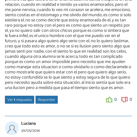
relacion, cuando en realidad e tenido ya varios enamorados, pero el
me pone nervisa, cuando lo veo mi corazon se acelera, me emociono,
siento cositas en el estomago y me olvido del mundo, es como si solo
existiera el, no se como decirle que estoy enamorada de el, y es tan
raro porque no estoy con el pero es como que siento un respeto por
el, ya no quiero salir con otros chicos porque es como si sintiera que
le fuera infiel, es el unico hombre con el que me puedo ver en el
futuro, y si pasara algo quiero algo serio con el, no lo quiero lastimar,
creo que todo esto es amor, o no se si es ilusion pero siento algo que
jamas senti por nadie, con el siento lo que en realidad son los celos,
cuando alguna otra alumna se le acerca, todo es tan complicado
porque es como un amor imposible pero necesito que me ayuden
como manejar esta situacion o como olvidarlo o como declaramele o
como mostrarle que quiero estar con el pero que quiero algo serio,
no estoy confundida se lo que siento y estoy segura de lo que quiero
pero necesito ayuda sobre esta situación, al inicio sentía que solo era
una ilucion pero a medida que pasa el tiempo siento que es amor.
Ver
1
respuesta
Responder
0
0
La desconocida
23/09/2021
Luciana
Yo tengo 10 años y me enamore de un hombre de 41, es sidney
29/05/2016
sampaio es hermoso pero se que no podemos estar juntos