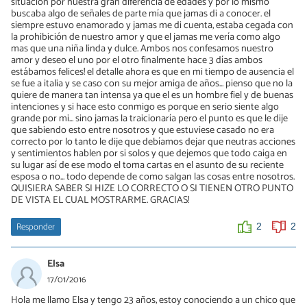
situación por nuestra gran diferencia de edades y por lo mismo
buscaba algo de señales de parte mía que jamas di a conocer. el
siempre estuvo enamorado y jamas me di cuenta, estaba cegada con
la prohibición de nuestro amor y que el jamas me vería como algo
mas que una niña linda y dulce. Ambos nos confesamos nuestro
amor y deseo el uno por el otro finalmente hace 3 días ambos
estábamos felices! el detalle ahora es que en mi tiempo de ausencia el
se fue a italia y se caso con su mejor amiga de años... pienso que no la
quiere de manera tan intensa ya que el es un hombre fiel y de buenas
intenciones y si hace esto conmigo es porque en serio siente algo
grande por mi... sino jamas la traicionaría pero el punto es que le dije
que sabiendo esto entre nosotros y que estuviese casado no era
correcto por lo tanto le dije que debíamos dejar que neutras acciones
y sentimientos hablen por si solos y que dejemos que todo caiga en
su lugar así de ese modo el toma cartas en el asunto de su reciente
esposa o no... todo depende de como salgan las cosas entre nosotros.
QUISIERA SABER SI HIZE LO CORRECTO O SI TIENEN OTRO PUNTO
DE VISTA EL CUAL MOSTRARME. GRACIAS!
Responder
2
2
Elsa
17/01/2016
Hola me llamo Elsa y tengo 23 años, estoy conociendo a un chico que