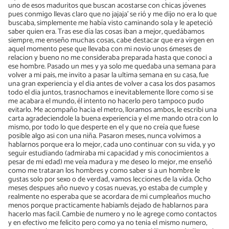
uno de esos maduritos que buscan acostarse con chicas jóvenes
pues conmigo llevas claro que no jajaja' se rió y me dijo no era lo que
buscaba, simplemente me había visto caminando sola y le apeteció
saber quien era. Tras ese día las cosas iban a mejor, quedábamos
siempre, me enseño muchas cosas, cabe destacar que era virgen en
aquel momento pese que llevaba con mi novio unos 6meses de
relacion y bueno no me consideraba preparada hasta que conoci a
ese hombre. Pasado un mes y ya solo me quedaba una semana para
volver a mi pais, me invito a pasar la ultima semana en su casa, fue
una gran experiencia y el dia antes de volver a casa los dos pasamos
todo el dia juntos, trasnochamos e inevitablemente llore como si se
me acabara el mundo, él intento no hacerlo pero tampoco pudo
evitarlo. Me acompaño hacia el metro, lloramos ambos, le escribi una
carta agradeciendole la buena experiencia y el me mando otra con lo
mismo, por todo lo que desperte en el y que no creía que fuese
posible algo asi con una niña. Pasaron meses, nunca volvimos a
hablarnos porque era lo mejor, cada uno continuar con su vida, y yo
seguir estudiando (admiraba mi capacidad y mis conocimientos a
pesar de mi edad) me veía madura y me deseo lo mejor, me enseñó
como me trataran los hombres y como saber si a un hombre le
gustas solo por sexo o de verdad, vamos lecciones de la vida. Ocho
meses despues año nuevo y cosas nuevas, yo estaba de cumple y
realmente no esperaba que se acordara de mi cumpleaños mucho
menos porque practicamente habiamls dejado de hablarnos para
hacerlo mas facil. Cambie de numero y no le agrege como contactos
y en efectivo me felicito pero como ya no tenia el mismo numero,