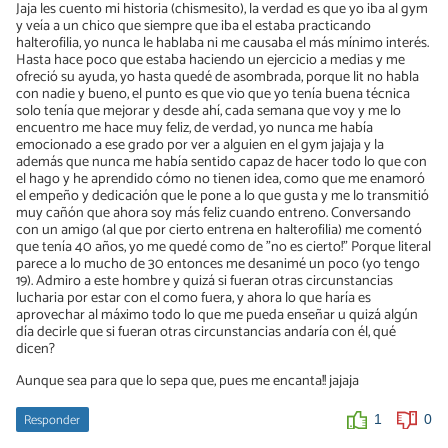
Jaja les cuento mi historia (chismesito), la verdad es que yo iba al gym
y veía a un chico que siempre que iba el estaba practicando
halterofilia, yo nunca le hablaba ni me causaba el más mínimo interés.
Hasta hace poco que estaba haciendo un ejercicio a medias y me
ofreció su ayuda, yo hasta quedé de asombrada, porque lit no habla
con nadie y bueno, el punto es que vio que yo tenía buena técnica
solo tenía que mejorar y desde ahí, cada semana que voy y me lo
encuentro me hace muy feliz, de verdad, yo nunca me había
emocionado a ese grado por ver a alguien en el gym jajaja y la
además que nunca me había sentido capaz de hacer todo lo que con
el hago y he aprendido cómo no tienen idea, como que me enamoró
el empeño y dedicación que le pone a lo que gusta y me lo transmitió
muy cañón que ahora soy más feliz cuando entreno. Conversando
con un amigo (al que por cierto entrena en halterofilia) me comentó
que tenía 40 años, yo me quedé como de "no es cierto!" Porque literal
parece a lo mucho de 30 entonces me desanimé un poco (yo tengo
19). Admiro a este hombre y quizá si fueran otras circunstancias
lucharia por estar con el como fuera, y ahora lo que haría es
aprovechar al máximo todo lo que me pueda enseñar u quizá algún
día decirle que si fueran otras circunstancias andaría con él, qué
dicen?
Aunque sea para que lo sepa que, pues me encanta!! jajaja
Responder
1
0