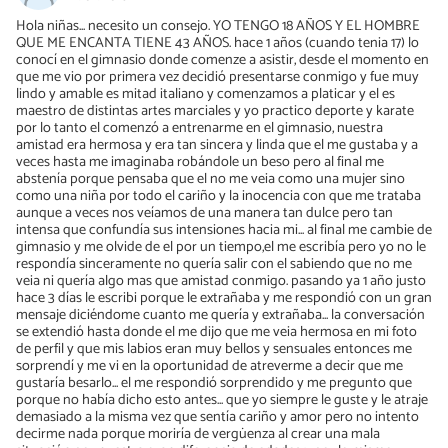
Hola niñas... necesito un consejo. YO TENGO 18 AÑOS Y EL HOMBRE
QUE ME ENCANTA TIENE 43 AÑOS. hace 1 años (cuando tenia 17) lo
conocí en el gimnasio donde comenze a asistir, desde el momento en
que me vio por primera vez decidió presentarse conmigo y fue muy
lindo y amable es mitad italiano y comenzamos a platicar y el es
maestro de distintas artes marciales y yo practico deporte y karate
por lo tanto el comenzó a entrenarme en el gimnasio, nuestra
amistad era hermosa y era tan sincera y linda que el me gustaba y a
veces hasta me imaginaba robándole un beso pero al final me
abstenía porque pensaba que el no me veia como una mujer sino
como una niña por todo el cariño y la inocencia con que me trataba
aunque a veces nos veíamos de una manera tan dulce pero tan
intensa que confundía sus intensiones hacia mi... al final me cambie de
gimnasio y me olvide de el por un tiempo,el me escribía pero yo no le
respondía sinceramente no quería salir con el sabiendo que no me
veia ni quería algo mas que amistad conmigo. pasando ya 1 año justo
hace 3 días le escribi porque le extrañaba y me respondió con un gran
mensaje diciéndome cuanto me quería y extrañaba... la conversación
se extendió hasta donde el me dijo que me veia hermosa en mi foto
de perfil y que mis labios eran muy bellos y sensuales entonces me
sorprendí y me vi en la oportunidad de atreverme a decir que me
gustaría besarlo... el me respondió sorprendido y me pregunto que
porque no había dicho esto antes... que yo siempre le guste y le atraje
demasiado a la misma vez que sentía cariño y amor pero no intento
decirme nada porque moriría de vergüenza al crear una mala