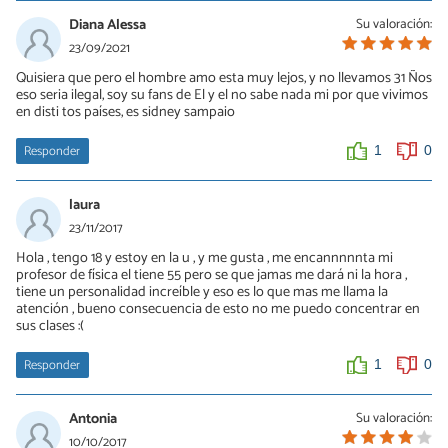
Diana Alessa
Su valoración:
23/09/2021
Quisiera que pero el hombre amo esta muy lejos, y no llevamos 31 Ños
eso seria ilegal, soy su fans de El y el no sabe nada mi por que vivimos
en disti tos países, es sidney sampaio
Responder
1
0
laura
23/11/2017
Hola , tengo 18 y estoy en la u , y me gusta , me encannnnnta mi
profesor de física el tiene 55 pero se que jamas me dará ni la hora ,
tiene un personalidad increíble y eso es lo que mas me llama la
atención , bueno consecuencia de esto no me puedo concentrar en
sus clases :(
Responder
1
0
Antonia
Su valoración:
10/10/2017