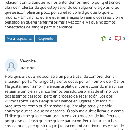
relacion bonita aunque no nos entendemos mucho por q el tiene el
afan de molestar de que estoy saliendo con alguien o algo asi creo
que se acompleja un poco por su edad yo le digo que lo quiero
mucho y bn tmb no quiere que mis amigas lo vean o cosas asi y bn e
pensado en querer tener mi primera vez con el ya que no somos
conectados de sangre pero si cercanos .
Ver
2
respuestas
Responder
2
3
Laura Ruiz
10/11/2015
Veronica
Hola, tu primo es un familiar sanguíneo directo por lo que NO es
31/10/2015
adecuado tener ningún tipo de contacto sexual con él. Entiendo
Hola quisiera que me aconsejaran para tratar de comprender la
que te ilusione porque seguramente es el chico más mayor con el
situación, porfa. Yo tengo 21 y siento cosas por un hombre de 40años.
que actualmente tienes contacto, pero mi sugerencia es que
Me gusta muchísimo , me encanta platicar con el. Cuando me abrasa
busques a un chico de tu edad más afín a ti, que pueda compartir
se siente tan bien y ya nos hemos besado, pero más de ahí no. Los
cosas similares contigo y que no sea tu familiar. Tú misma dices
dos estamos casados , pero en proceso de separación. Los dos
que hay aspectos en los que aún eres inmadura, por eso mi
vivimos solos.. Pero siempre nos vemos en lugares públicos. Mi
sugerencia es que esperes a encontrar a alguien ideal para un
pregunta es : como pudiera saber si quiere algo serio y estable
encuentro sexual, a estar más madura y ser mayor, ya que ahora
conmigo que es lo que yo desearía . O solo me quiere llevar a la cama.
todo es muy prematuro. Saludos
El dice que me quiere enamorar , y yo claro mostrando indiferencia
porque solo pienso que me quiere para sexo. Pero siento muchas
0
0
cosas por el , y no quisiera que jugará con mis sentimientos y cuando