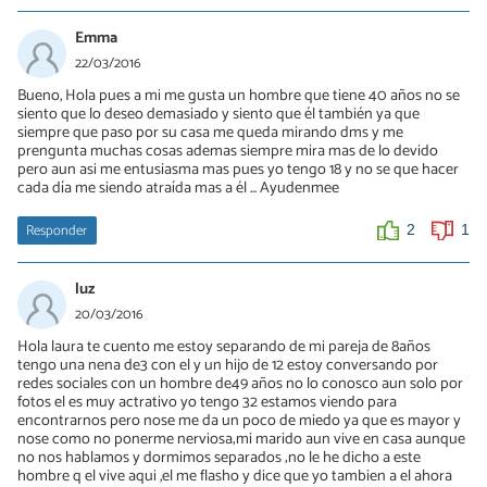
Emma
22/03/2016
Bueno, Hola pues a mi me gusta un hombre que tiene 40 años no se
siento que lo deseo demasiado y siento que él también ya que
siempre que paso por su casa me queda mirando dms y me
prengunta muchas cosas ademas siempre mira mas de lo devido
pero aun asi me entusiasma mas pues yo tengo 18 y no se que hacer
cada día me siendo atraída mas a él ... Ayudenmee
Responder
2
1
luz
20/03/2016
Hola laura te cuento me estoy separando de mi pareja de 8años
tengo una nena de3 con el y un hijo de 12 estoy conversando por
redes sociales con un hombre de49 años no lo conosco aun solo por
fotos el es muy actrativo yo tengo 32 estamos viendo para
encontrarnos pero nose me da un poco de miedo ya que es mayor y
nose como no ponerme nerviosa;mi marido aun vive en casa aunque
no nos hablamos y dormimos separados ;no le he dicho a este
hombre q el vive aqui ,el me flasho y dice que yo tambien a el ahora