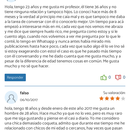
Hola, tengo 23 años y me gusta mi profesor, él tiene 36 años y no
tiene ninguna relación y tampoco hijos. Lo conocí hace más de 8
meses y la verdad al principio me caía mal y es que tampoco me daba
a la tarea de conversar con él o conocerlo mejor. Un tiempo para acá
empezó a interesarse más en mi, cada vez que nos vemos me abraza
y me dice que siempre huelo rico, me pregunta como estoy y si le
cuento algo, cuando nos volvemos a ver me pregunta por lo que le
conté, lo tengo en Whatsapp y nunca antes había mirado mis
publicaciones hasta hace poco, cada vez que subo algo él lo ve (no sé
si estoy exagerando con esto) el caso es que he pasado más tiempo
con él conversando y me he dado cuenta que me gusta mucho, y a
pesar de la diferencia de edad tenemos cosas en común. Me gusta
mucho y no sé que hacer.
Responder
0
0
falso
Su valoración:
06/10/2017
hola, tengo 18 años y desde enero de este año 2017 me gusta un
hombre de 28 años. Hace mucho ya que no lo veo, pero es muy raro
que me siga gustando y piense en el casi a diario. Yo me considero
una chica demasiado coqueta, admito que durante ese tiempo me he
relacionado con chicos de mi edad o cercanos, hay veces que pasan