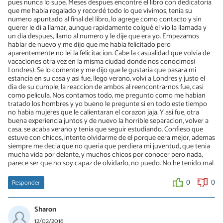
pues nunca lo supe. Meses despues encontre el libro con dedicatoria
que me habia regalado y recordé todo lo que vivimos, tenia su
numero apuntado al final del libro, lo agrege como contacto y sin
querer le di a llamar, aunque rapidamente colgué el vio la llamada y
un dia despues, llamo al numero y le dije que era yo. Empezamos
hablar de nuevo y me dijo que me habia felicitado pero
aparentemente no lei la felicitacion. Cabe la casualidad que volvia de
vacaciones otra vez en la misma ciudad donde nos conocimos(
Londres). Se lo comente y me dijo que le gustaria que pasara mi
estancia en su casa y asi fue, llego verano, volvi a Londres y justo el
dia de su cumple, la reaccion de ambos al reencontrarnos fue, casi
como pelicula. Nos contamos todo, me pregunto como me habian
tratado los hombres y yo bueno le pregunte si en todo este tiempo
no habia mujeres que le calientaran el corazon jaja. Y asi fue, otra
buena experiencia juntos y de nuevo la horrible separacion, volver a
casa, se acaba verano y tenia que seguir estudiando. Confieso que
estuve con chicos, intente olvidarme de el porque eera mejor, ademas
siempre me decia que no queria que perdiera mi juventud, que tenia
mucha vida por delante, y muchos chicos por conocer pero nada,
parece ser que no soy capaz de olvidarlo, no puedo. No he tenido mal
Responder
0
0
Sharon
12/02/2016