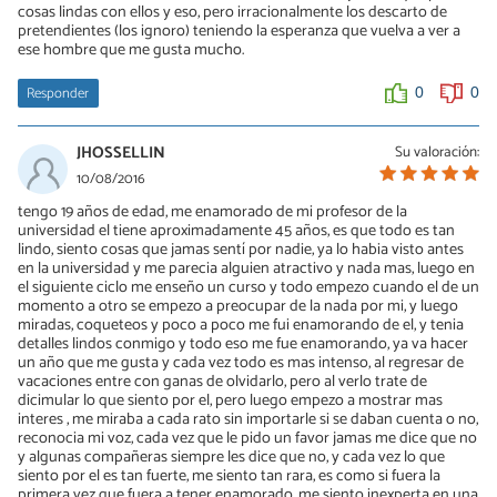
cosas lindas con ellos y eso, pero irracionalmente los descarto de
pretendientes (los ignoro) teniendo la esperanza que vuelva a ver a
ese hombre que me gusta mucho.
Responder
0
0
JHOSSELLIN
Su valoración:
10/08/2016
tengo 19 años de edad, me enamorado de mi profesor de la
universidad el tiene aproximadamente 45 años, es que todo es tan
lindo, siento cosas que jamas sentí por nadie, ya lo habia visto antes
en la universidad y me parecia alguien atractivo y nada mas, luego en
el siguiente ciclo me enseño un curso y todo empezo cuando el de un
momento a otro se empezo a preocupar de la nada por mi, y luego
miradas, coqueteos y poco a poco me fui enamorando de el, y tenia
detalles lindos conmigo y todo eso me fue enamorando, ya va hacer
un año que me gusta y cada vez todo es mas intenso, al regresar de
vacaciones entre con ganas de olvidarlo, pero al verlo trate de
dicimular lo que siento por el, pero luego empezo a mostrar mas
interes , me miraba a cada rato sin importarle si se daban cuenta o no,
reconocia mi voz, cada vez que le pido un favor jamas me dice que no
y algunas compañeras siempre les dice que no, y cada vez lo que
siento por el es tan fuerte, me siento tan rara, es como si fuera la
primera vez que fuera a tener enamorado, me siento inexperta en una