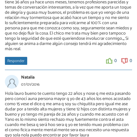
tiene 36 años ya hace unos meses, tenemos profesiones parecidas y
temas de conversación interesantes, a la vez que me aporta un toque
de alegría y guasa muy buenos, el problema es que yo vengo de una
relación muy tormentosa que acabó hace un tiempo y no me siento
lo suficientemente preparada para volcarme al 100% con una
persona para que me conozca como soy, seguramente sean miedos y
que no dejo fluir la cosa. El chico me trata muy bien pero tampoco
tengo la seguridad de que esté queriendose involucrar conmigo.,,, Si
alguien se anima a darme algún consejo tendrá mi agradecimiento
más real.
Responder
0
0
Natalia
07/01/2016
Hola lauro bueno te cuento tengo 22 años y nose q me esta pasando
pero conocí auna persona mayor q yo de 43 años los emos acostado
como 15 vese el dice q me ama q soy su chiquitita pero igual me ase
dudar por a tenido alta mujeres y tiene 12 hijos con distinta mujeres y
bueno y yo tengo mi pareja de 24 años y cuando me acuesto con el
Yano es lo mismo siento rechazo muy fuertemente contra el asta
cuando me besa q será hoo sera q yo ee tenido muxo problema con
el como ficica mente mental mente sera eso necesito una respuesta
qyo sola nola puedo encontrar por favor laura