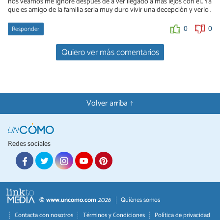
nos veamos me ignore después de a ver llegado a mas lejos con el.. Ya
que es amigo de la familia seria muy duro vivir una decepción y verlo .
Ivan
11/01/2016
Responder
0
0
Hola gade no cometas un error grande pues lo que sientes por el
es atracción sexual que es tipo yamado c
Quiero ver más comentarios
1
0
Volver arriba ↑
Redes sociales
© www.uncomo.com
2026
Quiénes somos
Contacta con nosotros
Términos y Condiciones
Política de privacidad