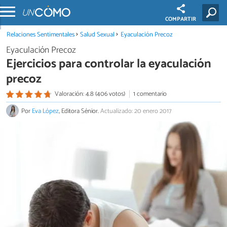
COMPARTIR
Relaciones Sentimentales
Salud Sexual
Eyaculación Precoz
Eyaculación Precoz
Ejercicios para controlar la eyaculación
precoz
Valoración: 4.8 (406 votos)
1 comentario
Por
Eva López
, Editora Sénior.
Actualizado: 20 enero 2017