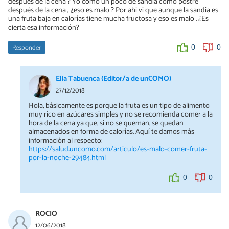
despues de la cena ? Yo como un poco de sandía como postre
después de la cena ; ¿eso es malo ? Por ahí vi que aunque la sandía es
una fruta baja en calorías tiene mucha fructosa y eso es malo . ¿Es
cierta esa información?
Responder
0
0
Elia Tabuenca (Editor/a de unCOMO)
27/12/2018
Hola, básicamente es porque la fruta es un tipo de alimento
muy rico en azúcares simples y no se recomienda comer a la
hora de la cena ya que, si no se queman, se quedan
almacenados en forma de calorías. Aquí te damos más
información al respecto:
https://salud.uncomo.com/articulo/es-malo-comer-fruta-
por-la-noche-29484.html
0
0
ROCIO
12/06/2018