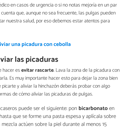
co en casos de urgencia o si no notas mejoría en un par
 cuenta que, aunque no sea frecuente, las pulgas pueden
tar nuestra salud, por eso debemos estar atentos para
viar una picadura con cebolla
viar las picaduras
ue hacer es
evitar rascarte
. Lava la zona de la picadura con
tarla. Es muy importante hacer esto para dejar la zona bien
e picarte y aliviar la hinchazón deberás probar con algo
ormas de cómo aliviar las picaduras de pulgas.
caseros puede ser el siguiente: pon
bicarbonato
en
hasta que se forme una pasta espesa y aplícala sobre
a mezcla actúen sobre la piel durante al menos 15