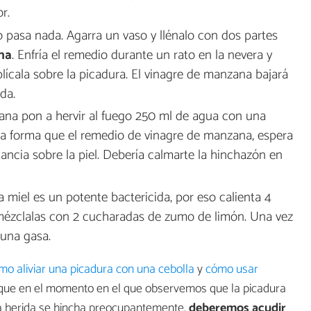
r.
o pasa nada. Agarra un vaso y llénalo con dos partes
na
. Enfría el remedio durante un rato en la nevera y
ícala sobre la picadura. El vinagre de manzana bajará
da.
ana pon a hervir al fuego 250 ml de agua con una
a forma que el remedio de vinagre de manzana, espera
stancia sobre la piel. Debería calmarte la hinchazón en
La miel es un potente bactericida, por eso calienta 4
mézclalas con 2 cucharadas de zumo de limón. Una vez
 una gasa.
mo aliviar una picadura con una cebolla
y
cómo usar
rque en el momento en el que observemos que la picadura
a herida se hincha preocupantemente,
deberemos acudir