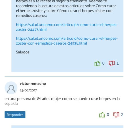
herpes es y te recete el mejor tratamiento. Además te
recomiendo la lectura de estos artículos sobre Cómo curar
el herpes zóster y sobre Cómo curar el herpes zóster con
remedios caseros:
https://salud.uncomo.com/articulo/como-curar-el-herpes-
zoster-24477.html
https://salud.uncomo.com/articulo/como-curar-el-herpes-
zoster-con-remedios-caseros-24538.html
Saludos
0
1
victor remache
25/02/2017
en una persona de 85 años mujer como se puede curar herpes en la
espalda
Responder
0
2