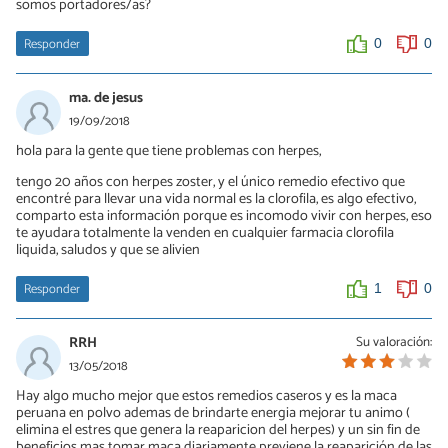
somos portadores/as?
Responder
0
0
ma. de jesus
19/09/2018
hola para la gente que tiene problemas con herpes,
tengo 20 años con herpes zoster, y el único remedio efectivo que
encontré para llevar una vida normal es la clorofila, es algo efectivo,
comparto esta información porque es incomodo vivir con herpes, eso
te ayudara totalmente la venden en cualquier farmacia clorofila
liquida, saludos y que se alivien
Responder
1
0
RRH
Su valoración:
13/05/2018
Hay algo mucho mejor que estos remedios caseros y es la maca
peruana en polvo ademas de brindarte energia mejorar tu animo (
elimina el estres que genera la reaparicion del herpes) y un sin fin de
beneficios mas tomar maca diariamente previene la reaparición de las