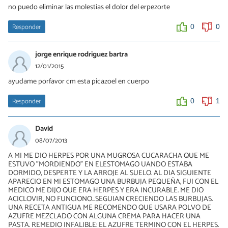
no puedo eliminar las molestias el dolor del erpezorte
dejarla como si fuera un talco, espero que te ayude.-
Responder
0
0
0
1
jorge enrique rodriguez bartra
Fer
12/01/2015
14/03/2016
ayudame porfavor cm esta picazoel en cuerpo
Tienes que tomar mucha agua de 2 a 3 litros de agua por dia,
vitamina C, manzana, pollo, pezcado, papa(en sus diferentes
formas) te tranquilizante, manzanilla, marcela Tambien come
Responder
0
1
queso ( un pedazo) diario.. No consumas chololate! No tomate!
No arroz!
David
0
0
08/07/2013
A MI ME DIO HERPES POR UNA MUGROSA CUCARACHA QUE ME
ESTUVO "MORDIENDO" EN ELESTOMAGO UANDO ESTABA
DORMIDO, DESPERTE Y LA ARROJE AL SUELO. AL DIA SIGUIENTE
APARECIO EN MI ESTOMAGO UNA BURBUJA PEQUEÑA, FUI CON EL
MEDICO ME DIJO QUE ERA HERPES Y ERA INCURABLE. ME DIO
ACICLOVIR, NO FUNCIONO...SEGUIAN CRECIENDO LAS BURBUJAS.
UNA RECETA ANTIGUA ME RECOMENDO QUE USARA POLVO DE
AZUFRE MEZCLADO CON ALGUNA CREMA PARA HACER UNA
PASTA. REMEDIO INFALIBLE: EL AZUFRE TERMINO CON EL HERPES.