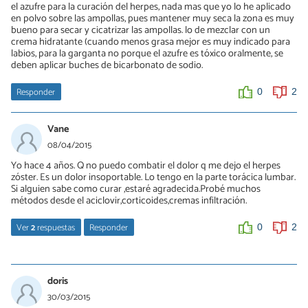
el azufre para la curación del herpes, nada mas que yo lo he aplicado
en polvo sobre las ampollas, pues mantener muy seca la zona es muy
bueno para secar y cicatrizar las ampollas. lo de mezclar con un
crema hidratante (cuando menos grasa mejor es muy indicado para
labios, para la garganta no porque el azufre es tóxico oralmente, se
deben aplicar buches de bicarbonato de sodio.
Responder
0
2
Vane
08/04/2015
Yo hace 4 años. Q no puedo combatir el dolor q me dejo el herpes
zóster. Es un dolor insoportable. Lo tengo en la parte torácica lumbar.
Si alguien sabe como curar ,estaré agradecida.Probé muchos
métodos desde el aciclovir,corticoides,cremas infiltración.
Ver
2
respuestas
Responder
0
2
Daniel Eduardo Ravel
10/06/2015
doris
Vane: yo también lo tuve y en la cara, probé de todo, pero la
30/03/2015
picazón me la saco la maizena, aplicar varias veces con una gasa y