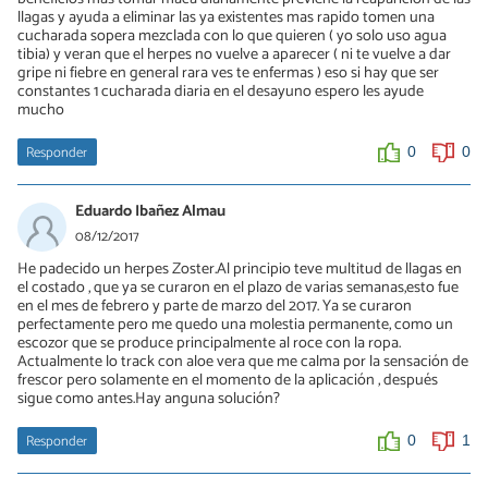
llagas y ayuda a eliminar las ya existentes mas rapido tomen una
cucharada sopera mezclada con lo que quieren ( yo solo uso agua
tibia) y veran que el herpes no vuelve a aparecer ( ni te vuelve a dar
gripe ni fiebre en general rara ves te enfermas ) eso si hay que ser
constantes 1 cucharada diaria en el desayuno espero les ayude
mucho
Responder
0
0
Eduardo Ibañez Almau
08/12/2017
He padecido un herpes Zoster.Al principio teve multitud de llagas en
el costado , que ya se curaron en el plazo de varias semanas,esto fue
en el mes de febrero y parte de marzo del 2017. Ya se curaron
perfectamente pero me quedo una molestia permanente, como un
escozor que se produce principalmente al roce con la ropa.
Actualmente lo track con aloe vera que me calma por la sensación de
frescor pero solamente en el momento de la aplicación , después
sigue como antes.Hay anguna solución?
Responder
0
1