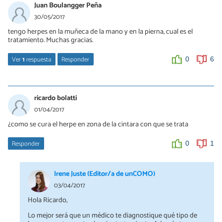
Juan Boulangger Peña
30/05/2017
tengo herpes en la muñeca de la mano y en la pierna, cual es el
tratamiento. Muchas gracias.
Ver
1
respuesta
Responder
0
6
ma. de jesus
19/09/2018
ricardo bolatti
hola Juan buenas tardes
01/04/2017
toma la clorofila liquida eso controla el herpes, la venden en
¿como se cura el herpe en zona de la cintara con que se trata
cualquier farmacia
Responder
0
1
saludos
Irene Juste (Editor/a de unCOMO)
0
0
03/04/2017
Hola Ricardo,
Lo mejor será que un médico te diagnostique qué tipo de