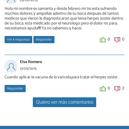
25/06/2015
algun contacto
Hola mi nombre es samanta y desde febrero mi tio esta sufriendo
muchos dolores y ampollas adentro de su boca despues de tantos
0
0
medicos que vieron le diagnosticaron que tenia herpes zoster dentro
de su boca; esta medicado por el neurologo pero el dolor no para;
necesitamos ayuda!!!!! Ya no sabemos q hacer.
Pepe Pótamo
22/10/2017
Ver
1
respuesta
Responder
0
0
El tal Doctor no curará nada con sus hierbas, posiblemente ni es
Doctor, ni existe como tal.
Andres
01/04/2016
Elsa Romero
0
0
Hola Samanta, yo estuve internado 22 días con ataque terrible del
13/05/2015
herpes de zoster, me trataron con Aciclovir inyectable y
Cuando aplicar la vacuna de la varicela.para tratar el herpes zoster.
analgésicos endovenosos, podrías usar algo de corticoides
tambien, pero lo mejor es consultar a un medico.
Responder
0
2
0
0
Quiero ver más comentarios