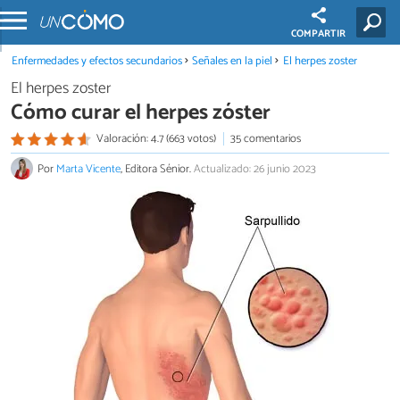
COMPARTIR
Enfermedades y efectos secundarios
Señales en la piel
El herpes zoster
El herpes zoster
Cómo curar el herpes zóster
Valoración: 4.7 (663 votos)
35 comentarios
Por
Marta Vicente
, Editora Sénior.
Actualizado: 26 junio 2023