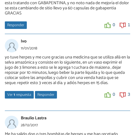
esta tratando con GABAPENTINA, y no noto nada de mejoría el dolor
se esta cambiando de sitio llevo ya 60 capsulas de gabapentia
GRACIAS
Responder
0
1
Ivo
11/01/2018
yo tuve herpes y me cure gracias una medicina que se utiliza allá en la
selva amazónica y consiste en lo siguiente., en un vaso exprimir el
jugo de 3 limones a esto se le agrega 1 cuchara de maizena , dejar
reposar por 10 minutos, luego beber la parte liquida y lo que queda
colocar sobre las ampollas y cubrir con una venda hasta que se
seque. repetir esto 3 veces al día. y adiós herpes en 15 días.
Ver
1
respuesta
Responder
0
3
Rosa martinez
08/03/2018
Braulio Lastra
Hola ivo tu isite eso y te funciono xfavor respondene me urge
28/12/2017
saberlo xfavor ayudame
Me ha salido don o tres bombitas de herpes y me han recetado