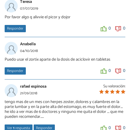
Teresa
07/07/2019
Por favor algo q alivvie el picor y dojor
Responder
0
0
Anabella
04/10/2018
Puedo usar el zortix aparte de la dosis de aciclovir en tabletas
Responder
0
0
rafael espinosa
Su valoración:
21/09/2018
tengo mas de un mes con herpes zoster, dolores y calambres en la
parte lumbar y en la parte alta del estomago, es muy fuerte el dolor....
he ido a ver mas de 6 doctores y ninguno me quita el dolor .... que me
pueden recomendar......
Ver
1
respuesta
Responder
0
0