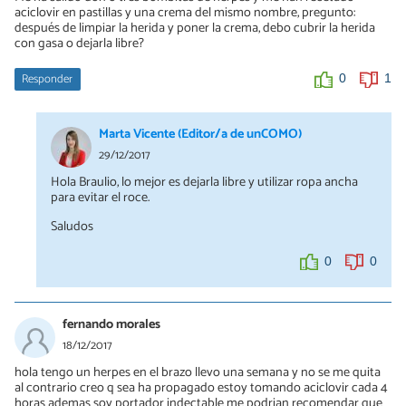
aciclovir en pastillas y una crema del mismo nombre, pregunto:
0
0
después de limpiar la herida y poner la crema, debo cubrir la herida
con gasa o dejarla libre?
Responder
0
1
Marta Vicente (Editor/a de unCOMO)
29/12/2017
Hola Braulio, lo mejor es dejarla libre y utilizar ropa ancha
para evitar el roce.
Saludos
0
0
fernando morales
18/12/2017
hola tengo un herpes en el brazo llevo una semana y no se me quita
al contrario creo q sea ha propagado estoy tomando aciclovir cada 4
horas ademas soy portador indectable me podrian recomendar que