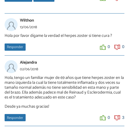
Alberto
10/08/2019
Wilthon
Factor de transferencia, para aumentar tu sistema inmunológico
13/06/2018
Hola por favor dígame la verdad el herpes zoster si tiene cura ?
0
0
Responder
0
0
Alejandra
02/06/2018
Hola, tengo un familiar mujer de 69 años que tiene herpes zoster en la
mano izquierda la cual la tiene totalmente inflamada y dos veces su
tamaño normal además no tiene sensibilidad en esta mano y parte
del brazo. Ella además padece mal de Reinaud y Esclerodermia, cual
es el tratamiento adecuado en este caso?
Desde ya muchas gracias!
Responder
0
3