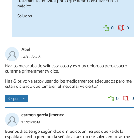
tratamiento antiviral, por lo que debe consultar con su
médico.
Saludos
0
0
Abel
24/02/2018
Haa ps me acaba de salir esta cosa y es muy doloroso pero espero
curarme primeramentw dios.
Haa & ps yo ya estoy usando los medicamentos adecuados pero me
estan diciendo que tambien el mezcal sirve cierto?
Responder
0
0
carmen garcia jimenez
24/01/2018
Buenos días, tengo según dice el medico, un herpes que va de la
espalda al pecho pero no da señales, pues no me salen ampollas me