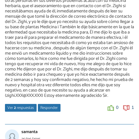
otras personas en sus diversos problemas acaba con su medicina
herbaria, que el asesoramiento que en contacto con el Dr. Zighi si
necesitábamos ayuda de él, inmediatamente después de leer su
mensaje de que tomé la dirección de correo electrónico de contacto
del Dr. Zighi, y yo le dije que yo necesito su ayuda sobre cómo llegar a
su base de plantas Medicina i También le dije básicamente en la que la
enfermedad que necesitaba la medicina para, Él me dijo lo que iba a
traer para él para preparar el medicamento de manera efectiva, i él
todos los requisitos que necesitaba di como yo estaba tan ansioso de
hacerse con su medicina , después de algún tiempo con el Dr. Zighi él
me envió un medicamento líquido y me dio instrucciones sobre
cómo tomarlos, lo hice como me fue dirigida por el Dr. Zighi como
tengo que recuperar mi vida de nuevo, Hoy me alegro de que lo hice
como Me dijeron que por el Dr. Zighi, me dijo después de tomar su
medicina debo ir para chequeo y que yo hice exactamente después
de 2 semanas y hoy soy confirmado negativo, he hecho mi prueba de
nuevo y hospital otra vez diferente todos ellos me dijo que soy
negativo, en caso de que necesite su ayuda a alcanzar en
(zighi.XXX@XXX.XXX) Estoy eternamente agradecido Sir.
Ver
2
respuestas
Responder
0
1
Miriam
21/12/2016
samanta
Hola!.a donde puedo ver al doctor zighi? por favor me envias