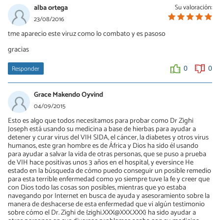
alba ortega
Su valoración:
23/08/2016
tme aparecio este viruz como lo combato y es pasoso
gracias
Responder
0
0
Grace Makendo Oyvind
04/09/2015
Esto es algo que todos necesitamos para probar como Dr Zighi
Joseph está usando su medicina a base de hierbas para ayudar a
detener y curar virus del VIH SIDA, el cáncer, la diabetes y otros virus
humanos, este gran hombre es de África y Dios ha sido él usando
para ayudar a salvar la vida de otras personas, que se puso a prueba
de VIH hace positivas unos 3 años en el hospital, y eversince He
estado en la búsqueda de cómo puedo conseguir un posible remedio
para esta terrible enfermedad como yo siempre tuve la fe y creer que
con Dios todo las cosas son posibles, mientras que yo estaba
navegando por Internet en busca de ayuda y asesoramiento sobre la
manera de deshacerse de esta enfermedad que vi algún testimonio
sobre cómo el Dr. Zighi de {zighi.XXX@XXX.XXX} ha sido ayudar a