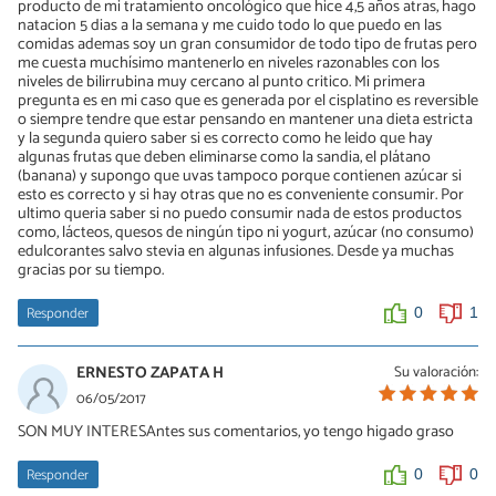
producto de mi tratamiento oncológico que hice 4,5 años atras, hago
natacion 5 dias a la semana y me cuido todo lo que puedo en las
comidas ademas soy un gran consumidor de todo tipo de frutas pero
me cuesta muchísimo mantenerlo en niveles razonables con los
niveles de bilirrubina muy cercano al punto critico. Mi primera
pregunta es en mi caso que es generada por el cisplatino es reversible
o siempre tendre que estar pensando en mantener una dieta estricta
y la segunda quiero saber si es correcto como he leido que hay
algunas frutas que deben eliminarse como la sandia, el plátano
(banana) y supongo que uvas tampoco porque contienen azúcar si
esto es correcto y si hay otras que no es conveniente consumir. Por
ultimo queria saber si no puedo consumir nada de estos productos
como, lácteos, quesos de ningún tipo ni yogurt, azúcar (no consumo)
edulcorantes salvo stevia en algunas infusiones. Desde ya muchas
gracias por su tiempo.
Responder
0
1
ERNESTO ZAPATA H
Su valoración:
06/05/2017
SON MUY INTERESAntes sus comentarios, yo tengo higado graso
Responder
0
0