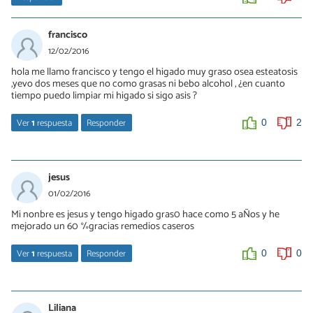
francisco
12/02/2016
hola me llamo francisco y tengo el higado muy graso osea esteatosis
,yevo dos meses que no como grasas ni bebo alcohol , ¿en cuanto
tiempo puedo limpiar mi higado si sigo asis ?
Ver
1
respuesta
Responder
0
2
Débora De Sá Tavares
15/02/2016
jesus
Hola Francisco, eso dependerá del grado de esteatosis que
01/02/2016
tuvieras, por lo general las pruebas se repiten a los 3 meses. Sin
Mi nonbre es jesus y tengo higado gras0 hace como 5 aÑos y he
embargo para no recaer debes mantener los hábitos saludables
mejorado un 60 %gracias remedios caseros
que has adoptado hasta ahora, de lo contrario el hígado graso
aparecerá de nuevo. Saludos
Ver
1
respuesta
Responder
0
0
0
0
MIGUEL PEREZ
24/01/2019
Liliana