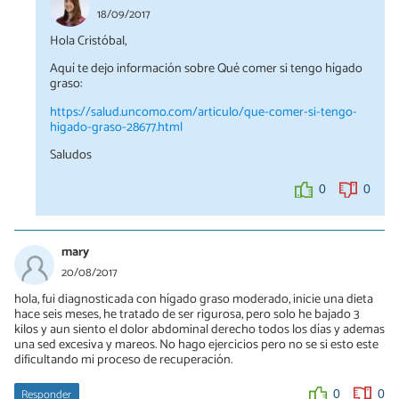
18/09/2017
Hola Cristóbal,
Aquí te dejo información sobre Qué comer si tengo hígado
graso:
https://salud.uncomo.com/articulo/que-comer-si-tengo-
higado-graso-28677.html
Saludos
0
0
mary
20/08/2017
hola, fui diagnosticada con hígado graso moderado, inicie una dieta
hace seis meses, he tratado de ser rigurosa, pero solo he bajado 3
kilos y aun siento el dolor abdominal derecho todos los días y ademas
una sed excesiva y mareos. No hago ejercicios pero no se si esto este
dificultando mi proceso de recuperación.
Responder
0
0