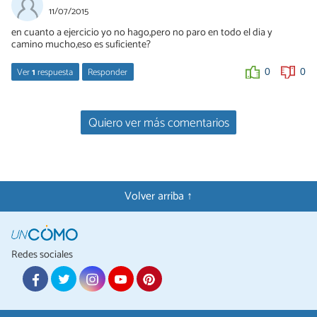
Que bien que vas mejorando, te felicito!! comparte que remedios
11/07/2015
te funcionaron?
en cuanto a ejercicio yo no hago,pero no paro en todo el dia y
camino mucho,eso es suficiente?
0
0
Ver
1
respuesta
Responder
0
0
Débora De Sá Tavares
Quiero ver más comentarios
13/07/2015
Hola, caminar mucho solo indica que eres activa no que te
ejercitas. Incorporar el ejercicio físico es importante para estar
saludables. Saludos
Volver arriba ↑
0
0
Redes sociales