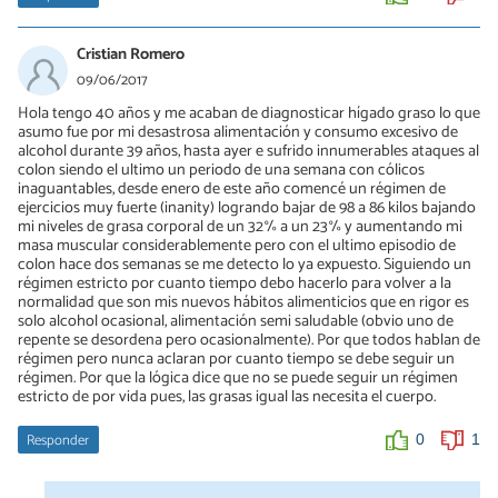
Cristian Romero
09/06/2017
Hola tengo 40 años y me acaban de diagnosticar hígado graso lo que
asumo fue por mi desastrosa alimentación y consumo excesivo de
alcohol durante 39 años, hasta ayer e sufrido innumerables ataques al
colon siendo el ultimo un periodo de una semana con cólicos
inaguantables, desde enero de este año comencé un régimen de
ejercicios muy fuerte (inanity) logrando bajar de 98 a 86 kilos bajando
mi niveles de grasa corporal de un 32% a un 23% y aumentando mi
masa muscular considerablemente pero con el ultimo episodio de
colon hace dos semanas se me detecto lo ya expuesto. Siguiendo un
régimen estricto por cuanto tiempo debo hacerlo para volver a la
normalidad que son mis nuevos hábitos alimenticios que en rigor es
solo alcohol ocasional, alimentación semi saludable (obvio uno de
repente se desordena pero ocasionalmente). Por que todos hablan de
régimen pero nunca aclaran por cuanto tiempo se debe seguir un
régimen. Por que la lógica dice que no se puede seguir un régimen
estricto de por vida pues, las grasas igual las necesita el cuerpo.
Responder
0
1