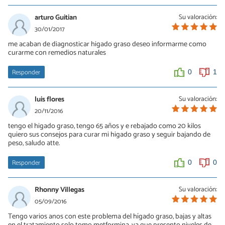
arturo Guitian
Su valoración:
30/01/2017
me acaban de diagnosticar higado graso deseo informarme como
curarme con remedios naturales
Responder
0
1
luis flores
Su valoración:
20/11/2016
tengo el higado graso, tengo 65 años y e rebajado como 20 kilos
quiero sus consejos para curar mi higado graso y seguir bajando de
peso, saludo atte.
Responder
0
0
Rhonny Villegas
Su valoración:
05/09/2016
Tengo varios anos con este problema del hígado graso, bajas y altas
en el tratamiento solo tomo metformina, ya que presento niveles de