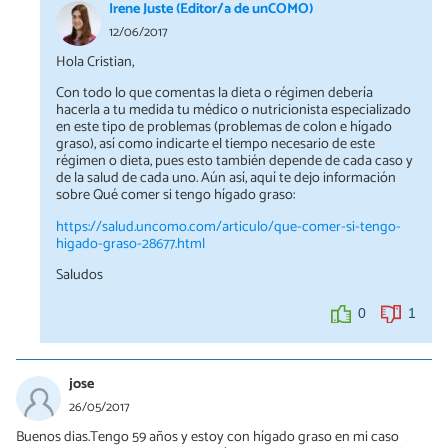
Irene Juste (Editor/a de unCOMO)
12/06/2017
Hola Cristian,
Con todo lo que comentas la dieta o régimen debería
hacerla a tu medida tu médico o nutricionista especializado
en este tipo de problemas (problemas de colon e hígado
graso), así como indicarte el tiempo necesario de este
régimen o dieta, pues esto también depende de cada caso y
de la salud de cada uno. Aún así, aquí te dejo información
sobre Qué comer si tengo hígado graso:
https://salud.uncomo.com/articulo/que-comer-si-tengo-
higado-graso-28677.html
Saludos
0
1
jose
26/05/2017
Buenos dias.Tengo 59 años y estoy con hígado graso en mi caso