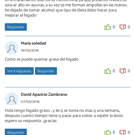
azúcar alto en ayunas, a su vez se me forman ampollas en las manos.
he dejado de tomar alcohol. que tipo de dieta debo hacer para
mejorar el higado
Responder
0
0
Maria soledad
19/05/2016
Como se puede quemar grasa del higado
Ver
1
respuesta
Responder
0
0
Débora De Sá Tavares
20/05/2016
David Aparicio Zambrano
Hola, con una dieta sana la grasa se eliminará. Un remedio casero
07/05/2016
bueno para ayudar a limpiar el hígado es tomar cada día en
Hola tengo higado graso ,, y lei q se toma no mas q una semana,,
ayunas un vaso de agua tibia potable (no de grifo) con el zumo de
despues cuanto tiempo tiene q pasar para volver a repetir la dosis
un limón grande exprimido, sin azúcar ni nada más. El limón
espero su respuesta ...gracias
ayuda a eliminar la grasa del cuerpo y facilita la limpieza del
intestino, pero ese remedio no te servirá de nada si no haces dieta
y cambias tu alimentación. Saludos
Responder
0
0