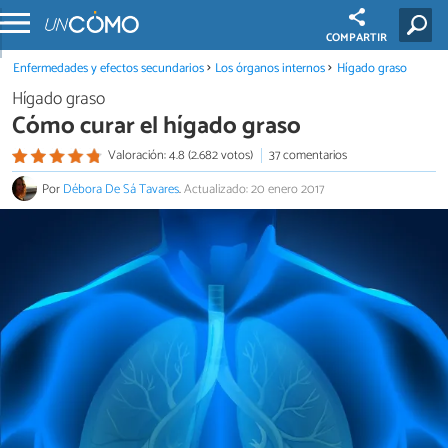
COMPARTIR
Enfermedades y efectos secundarios
Los órganos internos
Hígado graso
Hígado graso
Cómo curar el hígado graso
Valoración: 4.8 (2.682 votos)
37 comentarios
Por
Débora De Sá Tavares
.
Actualizado: 20 enero 2017