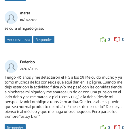
0
2
marta
18/04/2016
se cura el higado graso
Ver
1
respuesta
Responder
0
0
Débora De Sá Tavares
18/04/2016
Federico
Hola, sí, el hígado graso es una condición reversible si se lleva una
24/03/2016
dieta adecuada y los cuidados oportunos que indicamos en este
Tengo 40 años y me detectaron el HG a los 25. Me cuido mucho y ya
artículo. Saludos.
tomó muchos de los consejos que aquí dan en la página. Cuando me
dejó estar con la actividad física y/o me pasó con las comidas tiende
0
0
a hincharse mi hígado y me aparece un dolor con una punsion en el
lado dcho y se me marca la piel (2cm x 0.25) a la dcha (desde mi
perspectiva)del ombligo a unos 2cm arriba. Quisiera saber si puede
que sea normal producto de mis 2 o 3 meses de descuido? Desde ya
pienso ir al médico y que me haga unos chequeos. Pero para ellos
siempre "estoy bien"
Responder
0
0