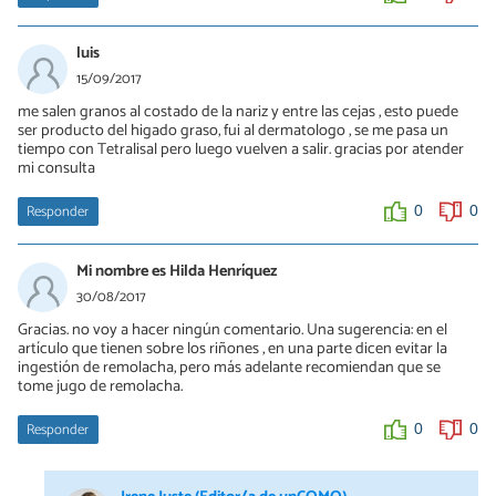
luis
15/09/2017
me salen granos al costado de la nariz y entre las cejas , esto puede
ser producto del higado graso, fui al dermatologo , se me pasa un
tiempo con Tetralisal pero luego vuelven a salir. gracias por atender
mi consulta
Responder
0
0
Mi nombre es Hilda Henríquez
30/08/2017
Gracias. no voy a hacer ningún comentario. Una sugerencia: en el
artículo que tienen sobre los riñones , en una parte dicen evitar la
ingestión de remolacha, pero más adelante recomiendan que se
tome jugo de remolacha.
Responder
0
0