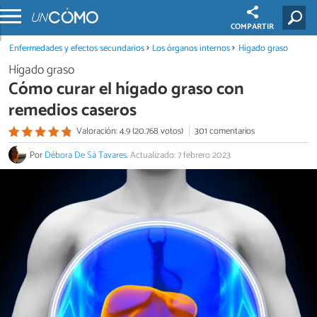
COMPARTIR
Enfermedades y efectos secundarios
Los órganos internos
Hígado graso
Hígado graso
Cómo curar el hígado graso con
remedios caseros
Valoración: 4.9 (20.768 votos)
301 comentarios
Por
Débora De Sá Tavares
.
Actualizado: 7 febrero 2023