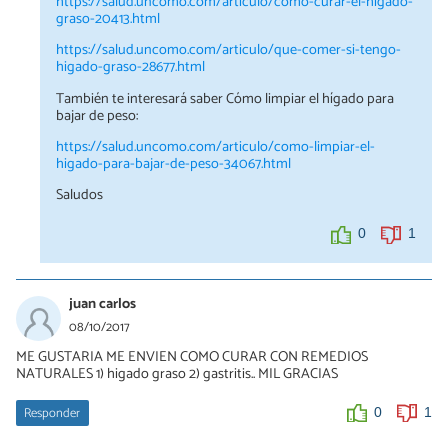
https://salud.uncomo.com/articulo/como-curar-el-higado-
graso-20413.html
https://salud.uncomo.com/articulo/que-comer-si-tengo-
higado-graso-28677.html
También te interesará saber Cómo limpiar el hígado para
bajar de peso:
https://salud.uncomo.com/articulo/como-limpiar-el-
higado-para-bajar-de-peso-34067.html
Saludos
0
1
juan carlos
08/10/2017
ME GUSTARIA ME ENVIEN COMO CURAR CON REMEDIOS
NATURALES 1) higado graso 2) gastritis.. MIL GRACIAS
Responder
0
1