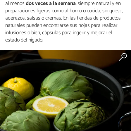
al menos
dos veces a la semana
, siempre natural y en
preparaciones ligeras como al horno o cocida, sin queso,
aderezos, salsas o cremas. En las tiendas de productos
naturales pueden encontrarse sus hojas para realizar
infusiones o bien, cápsulas para ingerir y mejorar el
estado del hígado.