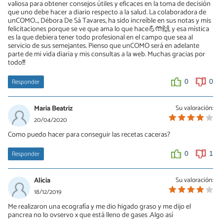
valiosa para obtener consejos útiles y eficaces en la toma de decisión
que uno debe hacer a diario respecto a la salud. La colaboradora de
unCOMO..., Débora De Sá Tavares, ha sido increíble en sus notas y mis
felicitaciones porque se ve que ama lo que hace💪🤲🙌, y esa mística
es la que debiera tener todo profesional en el campo que sea al
servicio de sus semejantes. Pienso que unCOMO será en adelante
parte de mi vida diaria y mis consultas a la web. Muchas gracias por
todo!!!
Responder
0
0
Maria Beatriz
Su valoración:
20/04/2020
Como puedo hacer para conseguir las recetas caceras?
Responder
0
1
Alicia
Su valoración:
18/12/2019
Me realizaron una ecografía y me dio higado graso y me dijo el
pancrea no lo ovservo x que está lleno de gases .Algo así