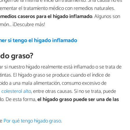
igen de la misma e inicie un tratamiento. Si la causa no es
mentar el tratamiento médico con remedios naturales.
emedios caseros para el hígado inflamado
. Algunos son
 limón... ¡Descubre más!
er si tengo el hígado inflamado
ado graso?
r si nuestro hígado realmente está inflamado o se trata de
tintas. El hígado graso se produce cuando el índice de
bido a una mala alimentación, consumo excesivo de
l
colesterol alto
, entre otras causas. Si no se trata, puede
do. De esta forma,
el hígado graso puede ser una de las
re
Por qué tengo hígado graso
.