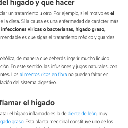
del hígado y qué hacer
ciar un tratamiento u otro. Por ejemplo, si el motivo es
el
de la dieta. Si la causa es una enfermedad de carácter más
, infecciones víricas o bacterianas, hígado graso,
omendable es que sigas el tratamiento médico y guardes
lcohólica, de manera que deberás ingerir mucho líquido
ación. En este sentido, las infusiones y jugos naturales, con
entes. Los
alimentos ricos en fibra
no pueden faltar en
ación del sistema digestivo.
flamar el hígado
ratar el hígado inflamado es la de
diente de león
, muy
hígado graso
. Esta planta medicinal constituye uno de los