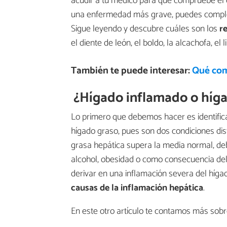
acudir a tu médico para que compruebe el or
una enfermedad más grave, puedes comple
Sigue leyendo y descubre cuáles son los
r
el diente de león, el boldo, la alcachofa, el
También te puede interesar:
Qué com
¿Hígado inflamado o híg
Lo primero que debemos hacer es identifica
hígado graso, pues son dos condiciones dis
grasa hepática supera la media normal, de
alcohol, obesidad o como consecuencia de
derivar en una inflamación severa del híga
causas de la inflamación hepática
.
En este otro artículo te contamos más sob