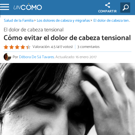
COMPARTIR
Salud de la Familia
Los dolores de cabeza y migrañas
El dolor de cabeza tensional
El dolor de cabeza tensional
Cómo evitar el dolor de cabeza tensional
Valoración: 4.5 (417 votos)
3 comentarios
Por
Débora De Sá Tavares
.
Actualizado: 16 enero 2017