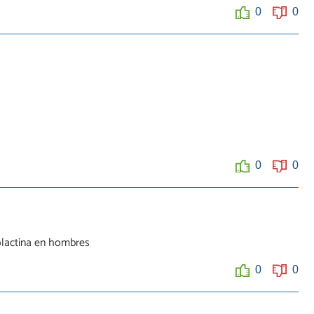
0
0
0
0
olactina en hombres
0
0