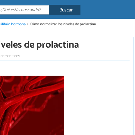
Buscar
ilibrio hormonal
Cómo normalizar los niveles de prolactina
veles de prolactina
 comentarios