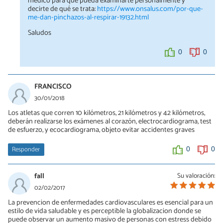
médico para que pueda examinarte personalmente y
decirte de qué se trata:
https://www.onsalus.com/por-que-
me-dan-pinchazos-al-respirar-19132.html
Saludos
0
0
FRANCISCO
30/01/2018
Los atletas que corren 10 kilómetros, 21 kilómetros y 42 kilómetros,
deberán realizarse los exámenes al corazón, electrocardiograma, test
de esfuerzo, y ecocardiograma, objeto evitar accidentes graves
Responder
0
0
fall
Su valoración:
02/02/2017
La prevencion de enfermedades cardiovasculares es esencial para un
estilo de vida saludable y es perceptible la globalizacion donde se
puede observar un aumento masivo de personas con estress debido