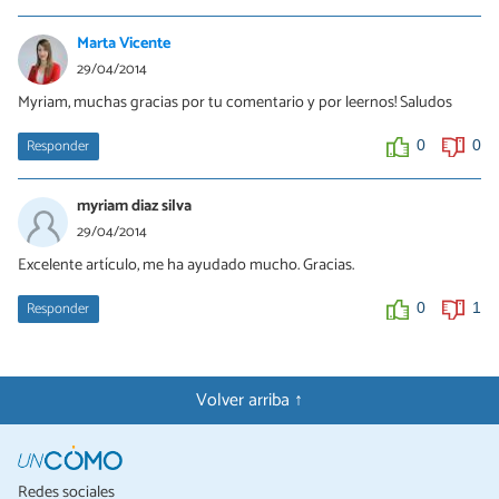
marcos
31/08/2015
Marta Vicente
la pose del cangreso es buena
29/04/2014
Myriam, muchas gracias por tu comentario y por leernos! Saludos
0
0
Responder
0
0
esteban
08/07/2016
myriam diaz silva
no antes agita
29/04/2014
Excelente artículo, me ha ayudado mucho. Gracias.
0
0
Responder
0
1
Volver arriba ↑
Redes sociales