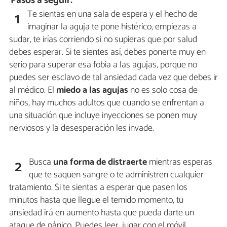
Pasos a seguir:
Te sientas en una sala de espera y el hecho de
1
imaginar la aguja te pone histérico, empiezas a
sudar, te irías corriendo si no supieras que por salud
debes esperar. Si te sientes así, debes ponerte muy en
serio para superar esa fobia a las agujas, porque no
puedes ser esclavo de tal ansiedad cada vez que debes ir
al médico. El
miedo a las agujas
no es solo cosa de
niños, hay muchos adultos que cuando se enfrentan a
una situación que incluye inyecciones se ponen muy
nerviosos y la desesperación les invade.
Busca
una forma de distraerte
mientras esperas
2
que te saquen sangre o te administren cualquier
tratamiento. Si te sientas a esperar que pasen los
minutos hasta que llegue el temido momento, tu
ansiedad irá en aumento hasta que pueda darte un
ataque de pánico. Puedes leer, jugar con el móvil,