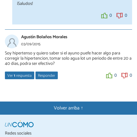
¡Saludos!
0
0
Agustín Bolaños Morales
03/09/2015
Soy hipertenso y quiero saber si el ayuno puefe hacer algo para
corregir la hipertencion, tomar solo agua lot un periodo de entre 20 a
40 dias, podra ser efectivo?
Ver
1
respuesta
Responder
0
0
Débora De Sá Tavares
03/09/2015
Hola, en lo absoluto. Lo único que puede hacer algo por la
Volver arriba ↑
hipertensión es que corrijas tus hábitos alimenticios y hagas
actividad física. No hay remedios milagrosos para esta condición.
Saludos
Redes sociales
0
0