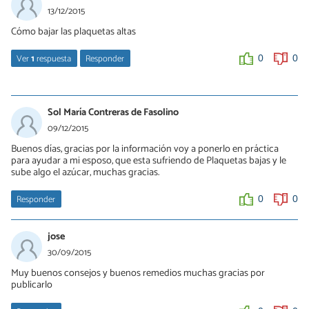
13/12/2015
Cómo bajar las plaquetas altas
Ver
1
respuesta
Responder
0
0
Débora De Sá Tavares
14/12/2015
Sol María Contreras de Fasolino
Hola, en este artículo te lo explicamos con detalle
09/12/2015
http://salud.uncomo.com/articulo/como-bajar-las-plaquetas-
Buenos días, gracias por la información voy a ponerlo en práctica
19096.html
Saludos
para ayudar a mi esposo, que esta sufriendo de Plaquetas bajas y le
sube algo el azúcar, muchas gracias.
0
0
Responder
0
0
jose
30/09/2015
Muy buenos consejos y buenos remedios muchas gracias por
publicarlo