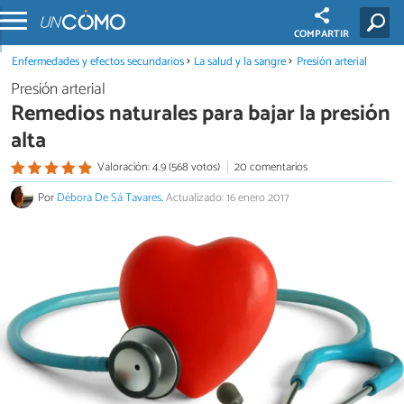
COMPARTIR
Enfermedades y efectos secundarios
La salud y la sangre
Presión arterial
Presión arterial
Remedios naturales para bajar la presión
alta
Valoración: 4.9 (568 votos)
20 comentarios
Por
Débora De Sá Tavares
.
Actualizado: 16 enero 2017