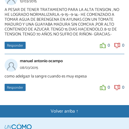
Hola, visita a un médico. Saludos
12/03/2015
A PESAR DE TENER TRATAMIENTO PARA LA ALTA TENSION , NO
0
0
HE LOGRADO NORMALIZARLA.-9-15--9-14.- HE COMENZADO A
TOMAR AGUA DE BERENGENA EN AYUNAS CON UN TOMATE
MADURO Y UNA GUAYABA MADURA SIN COMCHA ,POR ALTO
CONTENIDO DE AZUCAR. TENGO 15 DIAS HACIENDOLO. 8-12 DE
TENSION. TENGO 70 AÑOS. NO SUFRO DE RIÑON- GRACIAS.-
Responder
0
0
manuel antonio ocampo
08/03/2015
como adelgazr la sangre cuando es muy espesa
Responder
0
0
Volver arriba ↑