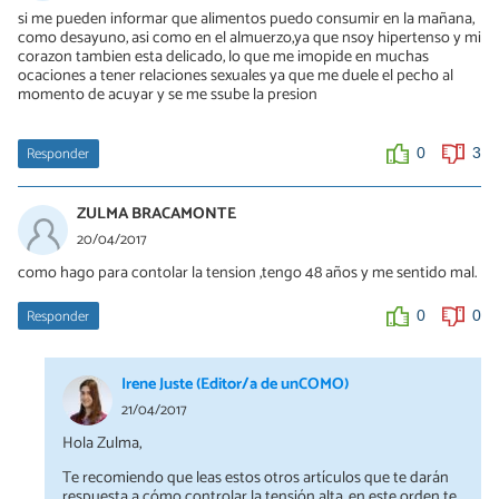
si me pueden informar que alimentos puedo consumir en la mañana,
como desayuno, asi como en el almuerzo,ya que nsoy hipertenso y mi
corazon tambien esta delicado, lo que me imopide en muchas
ocaciones a tener relaciones sexuales ya que me duele el pecho al
momento de acuyar y se me ssube la presion
Responder
0
3
ZULMA BRACAMONTE
20/04/2017
como hago para contolar la tension ,tengo 48 años y me sentido mal.
Responder
0
0
Irene Juste (Editor/a de unCOMO)
21/04/2017
Hola Zulma,
Te recomiendo que leas estos otros artículos que te darán
respuesta a cómo controlar la tensión alta. en este orden te