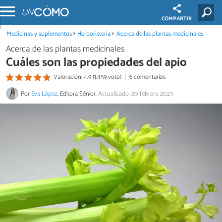
COMPARTIR
Medicinas y suplementos
Herboristería
Acerca de las plantas medicinales
Acerca de las plantas medicinales
Cuáles son las propiedades del apio
Valoración: 4.9 (1.459 voto)
6 comentarios
Por
Eva López
, Editora Sénior.
Actualizado: 20 febrero 2023