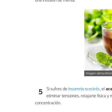
una infusión de menta.
Imagen: siemprehe
5
Si sufres de
insomnio
o
estrés
, el
ace
eliminar tensiones, relajarte física 
concentración.