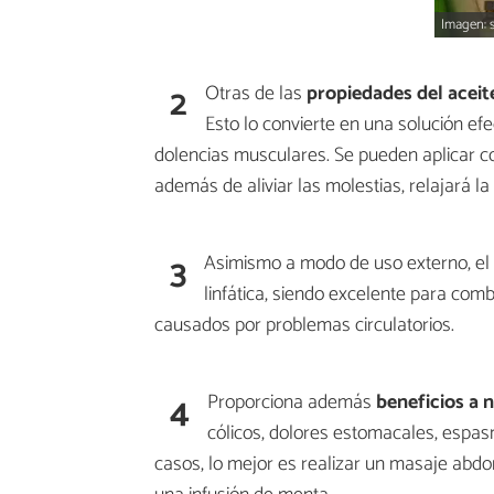
Imagen: s
2
Otras de las
propiedades del aceit
Esto lo convierte en una solución ef
dolencias musculares. Se pueden aplicar co
además de aliviar las molestias, relajará la
3
Asimismo a modo de uso externo, el a
linfática, siendo excelente para comb
causados por problemas circulatorios.
4
Proporciona además
beneficios a n
cólicos, dolores estomacales, espasmo
casos, lo mejor es realizar un masaje abd