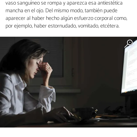
vaso sanguíneo se rompa y aparezca esa antiestética
mancha en el ojo. Del mismo modo, también puede
aparecer al haber hecho algún esfuerzo corporal como,
por ejemplo, haber estornudado, vomitado, etcétera.