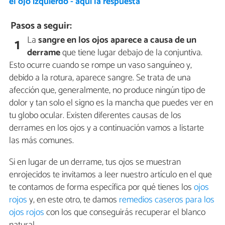
el ojo izquierdo - aquí la respuesta
Pasos a seguir:
La
sangre en los ojos aparece a causa de un
1
derrame
que tiene lugar debajo de la conjuntiva.
Esto ocurre cuando se rompe un vaso sanguíneo y,
debido a la rotura, aparece sangre. Se trata de una
afección que, generalmente, no produce ningún tipo de
dolor y tan solo el signo es la mancha que puedes ver en
tu globo ocular. Existen diferentes causas de los
derrames en los ojos y a continuación vamos a listarte
las más comunes.
Si en lugar de un derrame, tus ojos se muestran
enrojecidos te invitamos a leer nuestro artículo en el que
te contamos de forma específica por qué tienes los
ojos
rojos
y, en este otro, te damos
remedios caseros para los
ojos rojos
con los que conseguirás recuperar el blanco