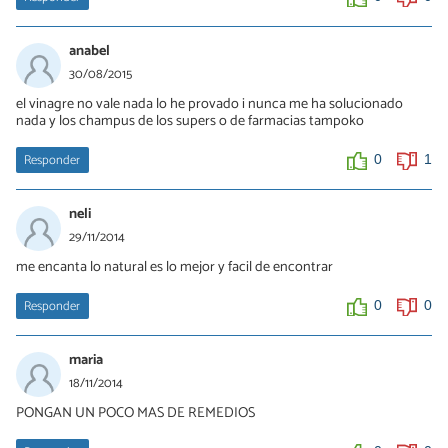
anabel
30/08/2015
el vinagre no vale nada lo he provado i nunca me ha solucionado
nada y los champus de los supers o de farmacias tampoko
Responder
0
1
neli
29/11/2014
me encanta lo natural es lo mejor y facil de encontrar
Responder
0
0
maria
18/11/2014
PONGAN UN POCO MAS DE REMEDIOS