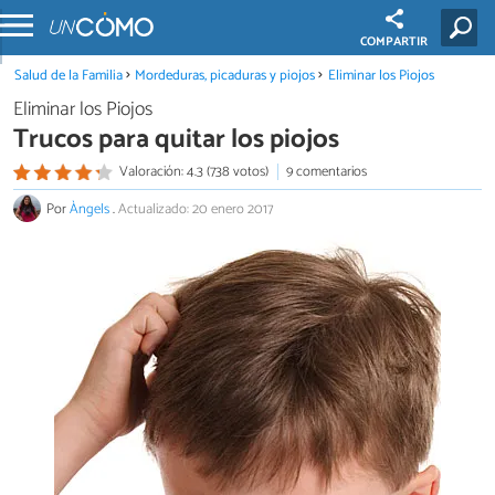
COMPARTIR
Salud de la Familia
Mordeduras, picaduras y piojos
Eliminar los Piojos
Eliminar los Piojos
Trucos para quitar los piojos
Valoración: 4.3 (738 votos)
9 comentarios
Por
Àngels
.
Actualizado: 20 enero 2017