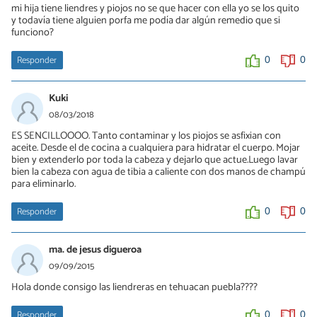
mi hija tiene liendres y piojos no se que hacer con ella yo se los quito
y todavía tiene alguien porfa me podía dar algún remedio que si
funciono?
Responder
0
0
Kuki
08/03/2018
ES SENCILLOOOO. Tanto contaminar y los piojos se asfixian con
aceite. Desde el de cocina a cualquiera para hidratar el cuerpo. Mojar
bien y extenderlo por toda la cabeza y dejarlo que actue.Luego lavar
bien la cabeza con agua de tibia a caliente con dos manos de champú
para eliminarlo.
Responder
0
0
ma. de jesus digueroa
09/09/2015
Hola donde consigo las liendreras en tehuacan puebla????
Responder
0
0