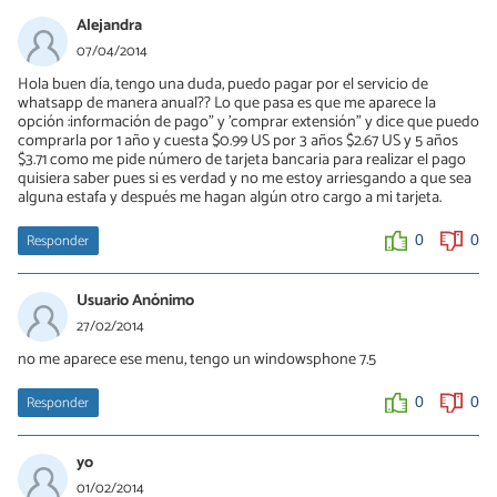
Alejandra
07/04/2014
Hola buen día, tengo una duda, puedo pagar por el servicio de
whatsapp de manera anual?? Lo que pasa es que me aparece la
opción :información de pago" y 'comprar extensión" y dice que puedo
comprarla por 1 año y cuesta $0.99 US por 3 años $2.67 US y 5 años
$3.71 como me pide número de tarjeta bancaria para realizar el pago
quisiera saber pues si es verdad y no me estoy arriesgando a que sea
alguna estafa y después me hagan algún otro cargo a mi tarjeta.
Responder
0
0
Usuario Anónimo
27/02/2014
no me aparece ese menu, tengo un windowsphone 7.5
Responder
0
0
yo
01/02/2014