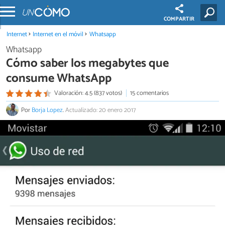
COMPARTIR
Internet
Internet en el móvil
Whatsapp
Whatsapp
Cómo saber los megabytes que
consume WhatsApp
Valoración: 4.5 (837 votos)
15 comentarios
Por
Borja Lopez
.
Actualizado: 20 enero 2017