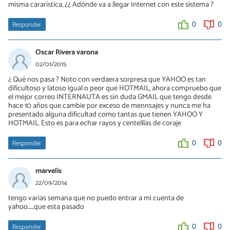
misma cararística, ¿¿ Adónde va a llegar Internet con este sistema ?
Responder
0
0
Oscar Rivera varona
02/01/2015
¿ Qué nos pasa ? Noto con verdaera sorpresa que YAHOO es tan
dificultoso y latoso igual o peor que HOTMAIL, ahora compruebo que
el mejor correo INTERNAUTA es sin duda GMAIL que tengo desde
hace 10 años que cambie por exceso de mennsajes y nunca me ha
presentado alguna dificultad como tantas que tienen YAHOO Y
HOTMAIL. Esto es para echar rayos y centelllas de coraje
Responder
0
0
marvelis
22/09/2014
tengo varias semana que no puedo entrar a mi cuenta de
yahoo......que esta pasado
Responder
0
0