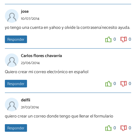
jose
10/07/2014
yo tengo una cuenta en yahoo y olvide la contrasena`necesito ayuda.
Responder
0
0
Carlos flores chavarria
23/06/2014
Quiero crear mi correo electrónico en español
Responder
0
0
delfii
31/03/2014
quiero crear un correo donde tengo que llenar el formulario
Responder
0
0