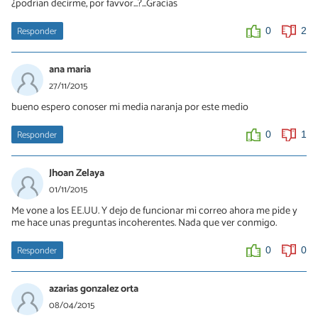
¿podrían decirme, por favvor...?...Gracias
Responder
0
2
ana maria
27/11/2015
bueno espero conoser mi media naranja por este medio
Responder
0
1
Jhoan Zelaya
01/11/2015
Me vone a los EE.UU. Y dejo de funcionar mi correo ahora me pide y
me hace unas preguntas incoherentes. Nada que ver conmigo.
Responder
0
0
azarias gonzalez orta
08/04/2015