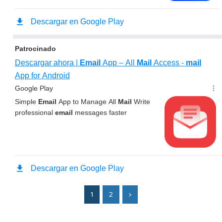
1
2
>