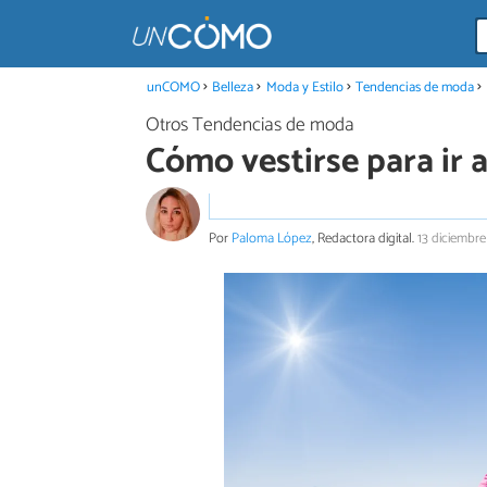
unCOMO
Belleza
Moda y Estilo
Tendencias de moda
Otros Tendencias de moda
Cómo vestirse para ir a
Por
Paloma López
, Redactora digital.
13 diciembr