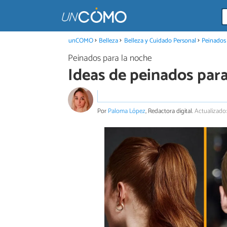
unCOMO
Belleza
Belleza y Cuidado Personal
Peinados
Peinados para la noche
Ideas de peinados par
Por
Paloma López
, Redactora digital.
Actualizado: