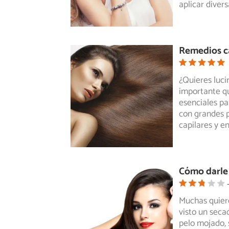
aplicar dive
Remedios c
¿Quieres luci
importante qu
esenciales pa
con grandes 
capilares y en
Cómo darle 
Muchas quiere
visto un seca
pelo mojado, s