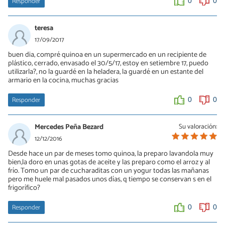
Responder
0
0
teresa
17/09/2017
buen dia, compré quinoa en un supermercado en un recipiente de
plástico, cerrado, envasado el 30/5/17, estoy en setiembre 17, puedo
utilizarla?, no la guardé en la heladera, la guardé en un estante del
armario en la cocina, muchas gracias
Responder
0
0
Mercedes Peña Bezard
Su valoración:
12/12/2016
Desde hace un par de meses tomo quinoa, la preparo lavandola muy
bien,la doro en unas gotas de aceite y las preparo como el arroz y al
frío. Tomo un par de cucharaditas con un yogur todas las mañanas
pero me huele mal pasados unos días, q tiempo se conservan s en el
frigorífico?
Responder
0
0